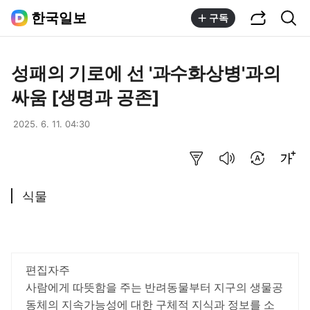
공유하기
통합검색
한국일보
구독
성패의 기로에 선 '과수화상병'과의
싸움 [생명과 공존]
2025. 6. 11. 04:30
요약보기
음성으로 듣기
번역 설정
글씨크기 조절하기
식물
편집자주
사람에게 따뜻함을 주는 반려동물부터 지구의 생물공
동체의 지속가능성에 대한 구체적 지식과 정보를 소