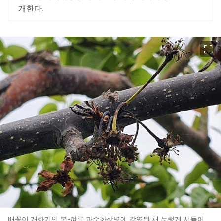
개한다.
이미지 크게 보기
배꽃이 개화기인 봄-여름 과수화상병에 감염된 채 누렇게 시들어