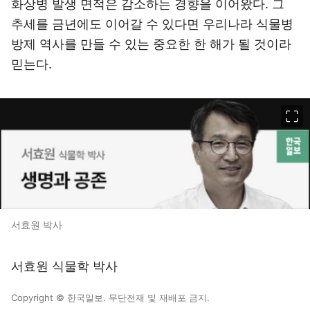
화상병 발생 면적은 감소하는 경향을 이어왔다. 그
추세를 금년에도 이어갈 수 있다면 우리나라 식물병
방제 역사를 만들 수 있는 중요한 한 해가 될 것이라
믿는다.
이미지 크게 보기
서효원 박사
서효원 식물학 박사
Copyright © 한국일보. 무단전재 및 재배포 금지.