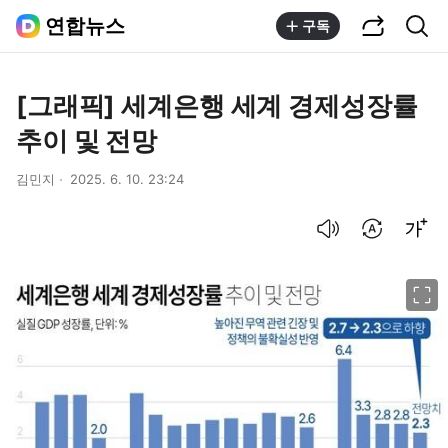
공유하기
통합검색
연합뉴스
구독
[그래픽] 세계은행 세계 경제성장률
추이 및 전망
김민지
2025. 6. 10. 23:24
음성으로 듣기
번역 설정
글씨크기 조절하기
이미지 크게 보기