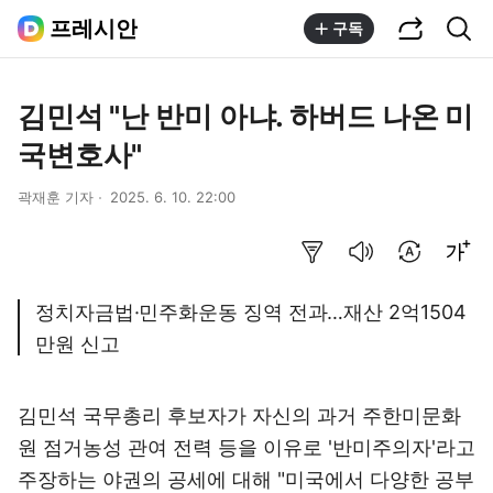
공유하기
통합검색
프레시안
구독
김민석 "난 반미 아냐. 하버드 나온 미
국변호사"
곽재훈 기자
2025. 6. 10. 22:00
요약보기
음성으로 듣기
번역 설정
글씨크기 조절하기
정치자금법·민주화운동 징역 전과…재산 2억1504
만원 신고
김민석 국무총리 후보자가 자신의 과거 주한미문화
원 점거농성 관여 전력 등을 이유로 '반미주의자'라고
주장하는 야권의 공세에 대해 "미국에서 다양한 공부