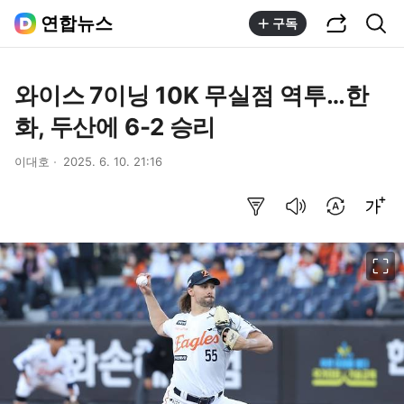
공유하기
통합검색
연합뉴스
구독
와이스 7이닝 10K 무실점 역투…한
화, 두산에 6-2 승리
이대호
2025. 6. 10. 21:16
요약보기
음성으로 듣기
번역 설정
글씨크기 조절하기
이미지 크게 보기