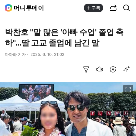
공유하기
통합검색
머니투데이
구독
박찬호 "말 많은 '아빠 수업' 졸업 축
하"…딸 고교 졸업에 남긴 말
마아라 기자
2025. 6. 10. 21:02
요약보기
음성으로 듣기
번역 설정
글씨크기 조절하기
이미지 크게 보기