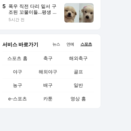
5
폭우 직전 다리 밑서 구
조된 꼬물이들…평생 가
족 기다려
5시간 전
서비스 바로가기
뉴스
연예
스포츠
스포츠 홈
축구
해외축구
야구
해외야구
골프
농구
배구
일반
e-스포츠
카툰
영상 홈