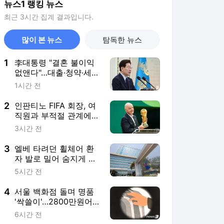
뉴스1 랭킹 뉴스
최근 3시간 집계 결과입니다.
많이 본 뉴스
탐독한 뉴스
1
李대통령 "결혼 불이익
없앤다"…대출·청약·세제
22개 과제 점검
1시간 전
2
인판티노 FIFA 회장, 여
직원과 부적절 관계에
거액 퇴직금 지급 논란
3시간 전
3
엘베 타려던 휠체어 환
자 발로 밀어 숨지게 한
간병인 집유, 이유는
5시간 전
4
서울 백화점 돌며 명품
'싹쓸이'…2800만원어
치 훔친 중국인 실형
6시간 전