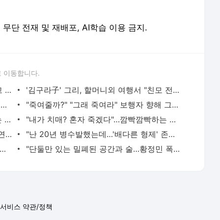
erved. 무단 전재 및 재배포, AI학습 이용 금지.
 이동합니다.
황정민의 또 다른 팬 등장 "지독히 엮이고 싶었던 건 너" 폭로녀 직격
'김구라子' 그리, 할머니외 여행서 "친모 전라도에 잘 있어"…유튜브서 언급
"5500만원 날리고 급등주 단타, 남은 건 빚뿐"…30대 여성 파혼 위기
"죽여줄까?" "그래 죽여라" 보행자 향해 그대로 차량 돌진한 운전자[영상]
"출근길 지하철서 두자리 차지, 업무 보는 100㎏ 남성…부딪히면 신경질"
"내가 치매? 혼자 죽겠다"…깜빡깜빡하는 시모, 검사하라 하자 '발끈'
"친구는 부모 덕에 집 샀는데" 아들 하소연에 "죄지었다" 사죄 '먹먹'
"난 20년 병수발했는데…'배다른 형제' 존재, 유산 절반 가져가나"
 난동범, 10년 수련 주짓수로 단숨에 제압한 간호사 화제[영상]
"단둘만 있는 밀폐된 공간과 술…황정민 폭로녀는 두가지에 집착했다"
서비스 약관/정책