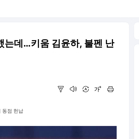
했는데…키움 김윤하, 불펜 난
요약보기
음성으로 듣기
번역 설정
글씨크기 조절하기
인쇄하기
회 동점 헌납