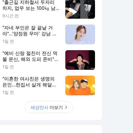
"출근길 지하철서 두자리
차지, 업무 보는 100㎏ 남
성…부딪히면 신경질"
9시간 전
"자네 부인은 잘 끝날 거
야"…'양정원 무마' 강남 경
찰, 다른 돈도 받은 정황
1일 전
"예비 신랑 절친이 전신 먹
물 문신, 해외 도피 준비"…
예비 신부 '혼란'
1일 전
"이혼한 여사친은 생명의
은인…한집서 살게 해달라"
남편 요구에 '절망'
1일 전
세상만사
더보기