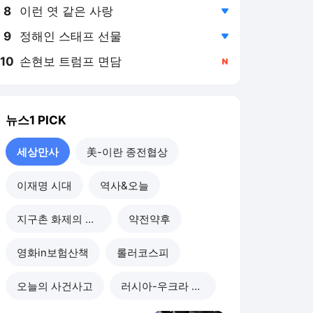
8
이런 엿 같은 사랑
,하락
9
정해인 스태프 선물
,하락
10
손현보 트럼프 면담
,신규
뉴스1
PICK
세상만사
美-이란 종전협상
이재명 시대
역사&오늘
지구촌 화제의 뉴스
약전약후
영화in보험산책
롤러코스피
오늘의 사건사고
러시아-우크라 전쟁