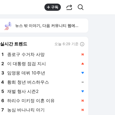
공유하기
검색
구독
뉴스 밖 이야기, 다음 커뮤니티 웹에서 보기
실시간 트렌드
오늘 6:29 기준
툴팁보기
1
종로구 수거차 사망
,신규
2
이 대통령 점검 지시
,상승
3
임영웅 데뷔 10주년
,하락
4
황희 청년 버스하우스
,유지
5
재벌 형사 시즌2
,하락
6
하리수 미키정 이혼 이유
,신규
7
농심 바나나킥 아기
,신규