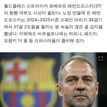
월드클래스 스트라이커 로베르트 레반도프스키(37)
의 동행 여부도 시선이 쏠린다. 노장 반열에 든 레반
도프스키는 2024~2025시즌 스페인 라리가 34경기
에서 27골 2도움을 올리는 등 녹슬지 않은 골 감각을
뽐냈다. 이밖에도 바르셀로나에는 하피냐, 페드리,
프렝키 더 용 등 슈퍼스타들이 즐비해 있다.
이미지 크게 보기