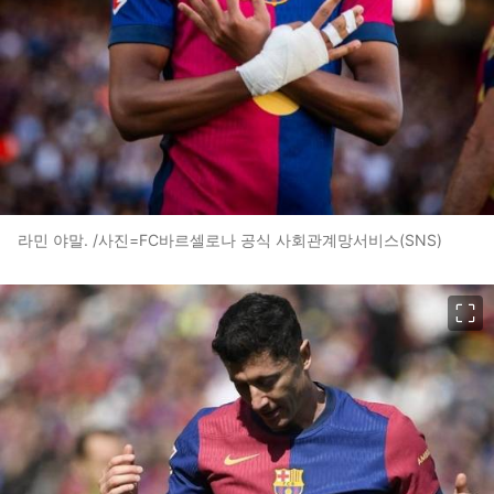
라민 야말. /사진=FC바르셀로나 공식 사회관계망서비스(SNS)
이미지 크게 보기