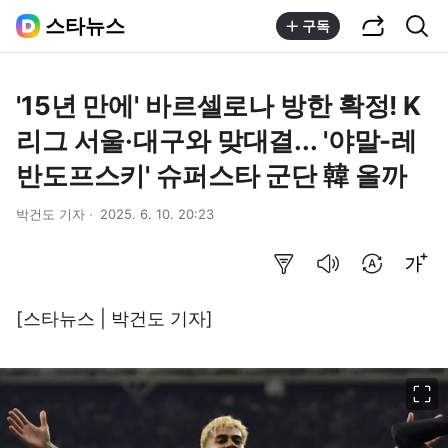
공유하기
통합검색
스타뉴스
구독
'15년 만에' 바르셀로나 방한 확정! K
리그 서울·대구와 맞대결... '야말-레
반도프스키' 슈퍼스타 군단 韓 올까
박건도 기자
2025. 6. 10. 20:23
요약보기
음성으로 듣기
번역 설정
글씨크기 조절하기
[스타뉴스 | 박건도 기자]
이미지 크게 보기