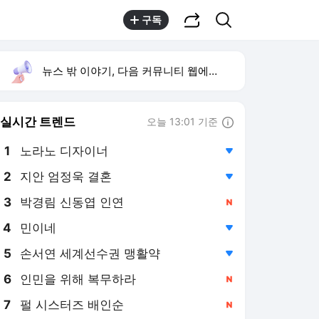
공유하기
검색
구독
뉴스 밖 이야기, 다음 커뮤니티 웹에서 보기
실시간 트렌드
오늘 13:01 기준
툴팁보기
1
노라노 디자이너
,하락
2
지안 엄정욱 결혼
,하락
3
박경림 신동엽 인연
,신규
4
민이네
,하락
5
손서연 세계선수권 맹활약
,하락
6
인민을 위해 복무하라
,신규
7
펄 시스터즈 배인순
,신규