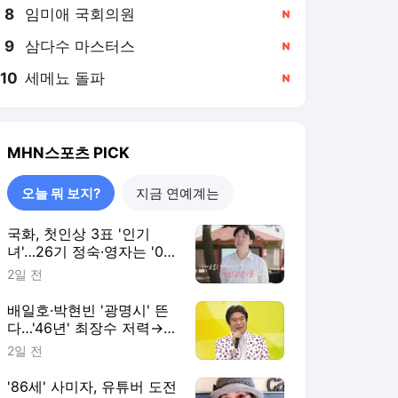
8
임미애 국회의원
,신규
9
삼다수 마스터스
,신규
10
세메뇨 돌파
,신규
MHN스포츠
PICK
오늘 뭐 보지?
지금 연예계는
국화, 첫인상 3표 '인기
녀'…26기 정숙·영자는 '0
표' 희비('나솔사계')
2일 전
배일호·박현빈 '광명시' 뜬
다…'46년' 최장수 저력→동
시간대 1위 사수 '전국노래
2일 전
자랑'
'86세' 사미자, 유튜버 도전