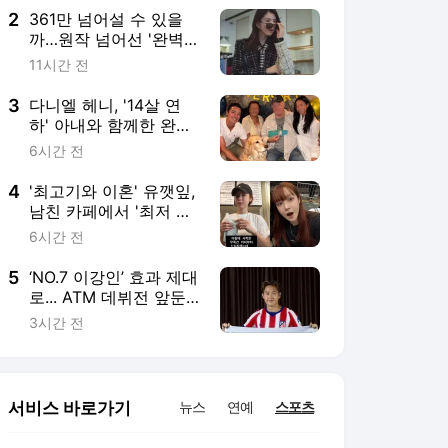
2
361만 넘어설 수 있을
까…원작 넘어선 '완벽
싱크로율' 캐스팅으로
11시간 전
기대 높이고 있는 韓 작
품 ('인턴')
3
다니엘 헤니, '14살 연
하' 아내와 함께한 완전
체 가족사진…달달하네
6시간 전
[MHN:피드]
4
'최고기와 이혼' 유깻잎,
남친 카페에서 '최저 임
금' 알바 중…"양육비 지
6시간 전
급 위해" [MHN:피드]
5
‘NO.7 이강인’ 효과 제대
로... ATM 데뷔전 앞둔
상암, 킥오프 3시간 전
3시간 전
부터 팬들 몰렸다 [MHN
상암]
서비스 바로가기
뉴스
연예
스포츠