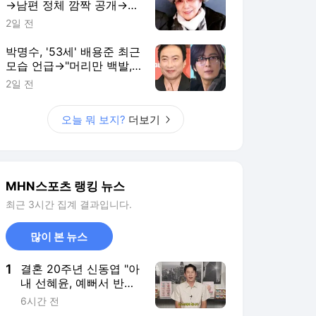
→남편 정체 깜짝 공개→눈
물…"63년 만에 처음"
2일 전
[MHN:픽]
박명수, '53세' 배용준 최근
모습 언급→"머리만 백발,
얼굴 그대로더라" 감탄 ('라
2일 전
디오쇼')
오늘 뭐 보지?
더보기
MHN스포츠 랭킹 뉴스
최근 3시간 집계 결과입니다.
많이 본 뉴스
1
결혼 20주년 신동엽 "아
내 선혜윤, 예뻐서 반했
다" [MHN:픽]
6시간 전