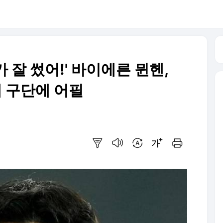
 잘 썼어!' 바이에른 뮌헨,
6개 구단에 어필
요약보기
음성으로 듣기
번역 설정
글씨크기 조절하기
인쇄하기