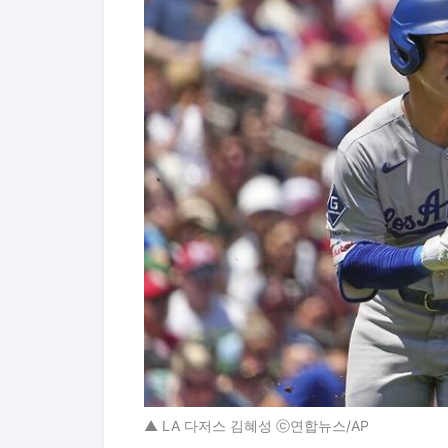
▲ LA 다저스 김혜성 ⓒ연합뉴스/AP