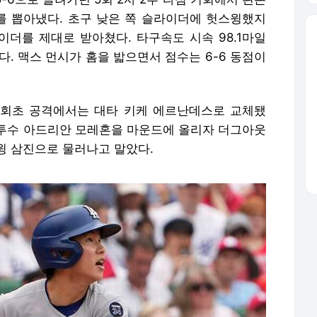
를 뽑아냈다. 초구 낮은 쪽 슬라이더에 헛스윙했지
이더를 제대로 받아쳤다. 타구속도 시속 98.1마일
졌다. 맥스 먼시가 홈을 밟으면서 점수는 6-6 동점이
8회초 공격에서는 대타 키케 에르난데스로 교체됐
투수 아드리안 모레혼을 마운드에 올리자 더그아웃
윙 삼진으로 물러나고 말았다.