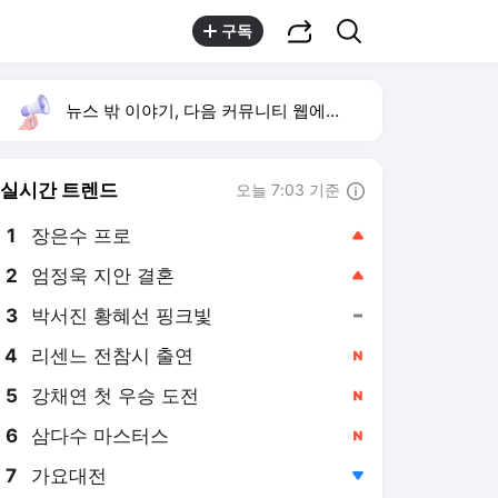
공유하기
검색
구독
뉴스 밖 이야기, 다음 커뮤니티 웹에서 보기
실시간 트렌드
오늘 7:03 기준
툴팁보기
1
장은수 프로
,상승
2
엄정욱 지안 결혼
,상승
4
리센느 전참시 출연
,신규
5
강채연 첫 우승 도전
,신규
6
삼다수 마스터스
,신규
7
가요대전
,하락