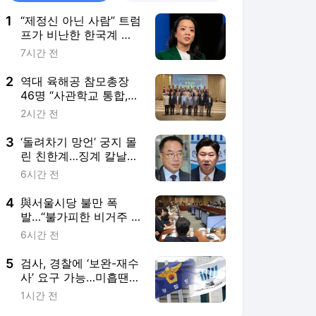
1
“제정신 아닌 사람” 트럼
프가 비난한 한국계 정
치인 누구?
7시간 전
2
역대 육해공 참모총장
46명 “사관학교 통합,
진단과 처방 어긋나”
2시간 전
3
‘돌려차기 망언’ 궁지 몰
린 친한계…징계 칼날
앞에 “형평성 맞나”
6시간 전
4
與서울시당 불만 폭
발…“불가피한 비거주 1
주택자 보호해야”
6시간 전
5
검사, 경찰에 ‘보완-재수
사’ 요구 가능…미흡땐
수사기관 교체도
1시간 전