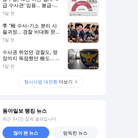
급 수사관’ 임용… 봉급-정
년은 유지[형사사법 대전
1일 전
환, 미완의 출발/①]
李 “檢 수사-기소 분리 사
필귀정… 경찰 비대화 문제
보완 필요”[형사사법 대전
1일 전
환, 미완의 출발/①]
수사권 쥐었던 경찰도, 영
장까지 독점했던 檢도… 권
력집중 견제대상 돼[형사사
1일 전
법 대전환, 미완의 출발/
①]
형사사법 대전환
더보기
동아일보 랭킹 뉴스
최근 3시간 집계 결과입니다.
많이 본 뉴스
탐독한 뉴스