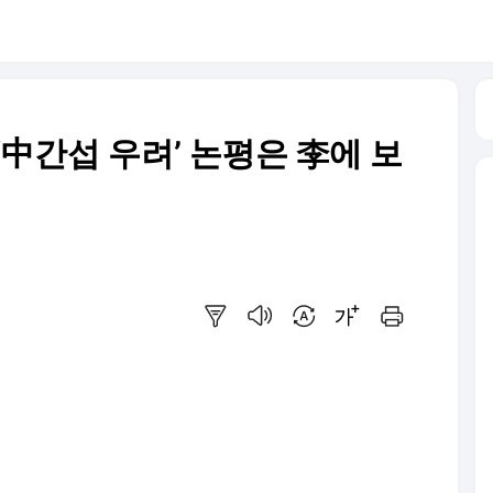
‘中간섭 우려’ 논평은 李에 보
요약보기
음성으로 듣기
번역 설정
글씨크기 조절하기
인쇄하기