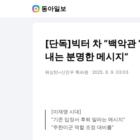
동아일보
[단독]빅터 차 “백악관 
내는 분명한 메시지”
워싱턴=신진우 특파원
2025. 6. 9. 03:03
[이재명 시대]
“기존 입장서 후퇴 말라는 메시지”
“주한미군 역할 조정 대비를”