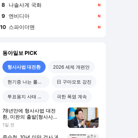
8
나솔사계 국화
,신규
9
엔비디아
,신규
10
스파이더맨
,신규
동아일보
PICK
형사사법 대전환
2026 세제 개편안
현기증 나는 롤러코스피
日 구마모토 강진
투표용지 사태 후폭풍
극한 폭염 계속
78년만에 형사사법 대전
환, 미완의 출발[형사사법
대전환, 미완의 출발/①]
1일 전
중수청, 10년 미만 검사 ‘4