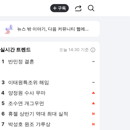
공유하기
검색
구독
뉴스 밖 이야기, 다음 커뮤니티 웹에서 보기
실시간 트렌드
오늘 14:30 기준
툴팁보기
1
반민정 결혼
,유지
2
방은희 고독사 어머니
,신규
3
이태원특조위 해임
,유지
4
양정원 수사 무마
,상승
5
조수연 개그우먼
,상승
6
휴젤 상반기 역대 최대 실적
,신규
7
박성호 원조 갸루상
,신규