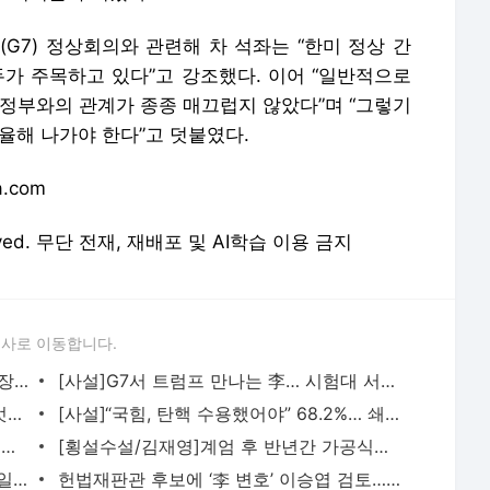
.com
eserved. 무단 전재, 재배포 및 AI학습 이용 금지
론사로 이동합니다.
與우려에도 오광수 민정수석 임명…법무장관엔 非검찰 정치인 거론
[사설]G7서 트럼프 만나는 李… 시험대 서는 ‘실용 외교’
[사설]지방자치 30년… 이젠 ‘3할 자치’ 벗어날 때
[사설]“국힘, 탄핵 수용했어야” 68.2%… 쇄신도 재건도 여기가 출발선
[정용관 칼럼]“통합은 유능의 지표” 食言 되지 않는 길
[횡설수설/김재영]계엄 후 반년간 가공식품 74개 중 53개 가격 인상
[단독]‘마을버스 월북’ 시도 탈북민 “일주일 못 먹어…돈 없으면 죽겠더라”
헌법재판관 후보에 ‘李 변호’ 이승엽 검토…대통령실 “이해충돌 이해 못해”
LA 불법체류자 체포 반발 대규모 시위…트럼프 “방위군 2000명 투입”
대통령실 “질문하는 기자 모습도 생중계…李대통령 지시”
서비스 약관/정책