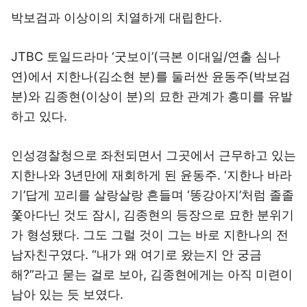
박보검과 이상이의 치열하게 대립한다.
JTBC 토일드라마 ‘굿보이’(극본 이대일/연출 심나
연)에서 지한나(김소현 분)를 둘러싼 윤동주(박보검
분)와 김종현(이상이 분)의 묘한 관계가 흥미를 유발
하고 있다.
인성경찰청으로 좌천되면서 그곳에서 근무하고 있는
지한나와 3년만에 재회하게 된 윤동주. ‘지한나 바라
기’답게 꼬리를 살랑살랑 흔들며 ‘똥강아지’처럼 졸졸
쫓아다닌 것도 잠시, 김종현의 등장으로 묘한 분위기
가 형성됐다. 그도 그럴 것이 그는 바로 지한나의 전
남자친구였다. “내가 왜 여기로 왔는지 안 궁금
해?”라고 묻는 걸로 보아, 김종현에게는 아직 미련이
남아 있는 듯 보였다.