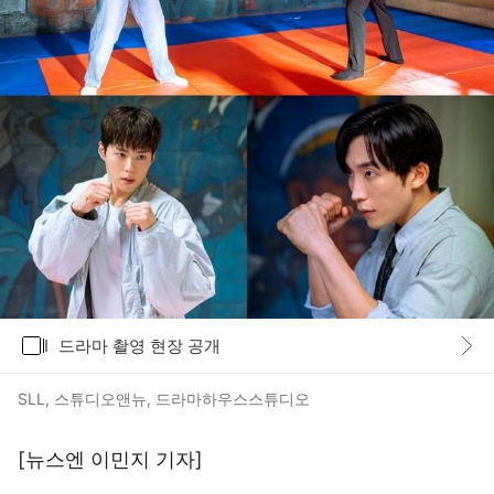
갤러리
드라마 촬영 현장 공개
바로가기
SLL, 스튜디오앤뉴, 드라마하우스스튜디오
[뉴스엔 이민지 기자]