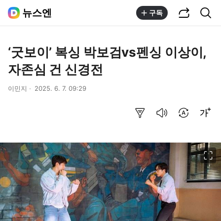
공유하기
통합검색
뉴스엔
구독
‘굿보이’ 복싱 박보검vs펜싱 이상이,
자존심 건 신경전
이민지
2025. 6. 7. 09:29
요약보기
음성으로 듣기
번역 설정
글씨크기 조절하기
이미지 크게 보기