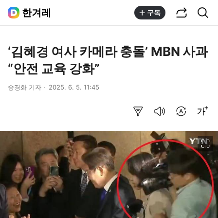
공유하기
통합검색
한겨레
구독
‘김혜경 여사 카메라 충돌’ MBN 사과
“안전 교육 강화”
송경화 기자
2025. 6. 5. 11:45
요약보기
음성으로 듣기
번역 설정
글씨크기 조절하기
이미지 크게 보기