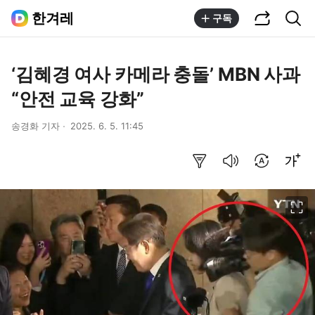
공유하기
통합검색
한겨레
구독
‘김혜경 여사 카메라 충돌’ MBN 사과
“안전 교육 강화”
송경화 기자
2025. 6. 5. 11:45
요약보기
음성으로 듣기
번역 설정
글씨크기 조절하기
이미지 크게 보기