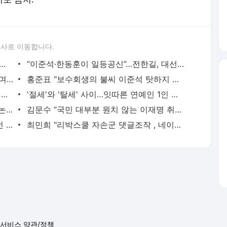
론사로 이동합니다.
총 잡았던 안귀령, 대통령실 부대변인 내정
“이준석·한동훈이 일등공신”…전한길, 대선 패배 원인 분석
여교사 성폭행한 학부모들…경찰에 웃으며 “기억이 잘…” [그해 오늘]
홍준표 "보수회생의 불씨 이준석 탓하지 마라"
화장품 먹방 대만 인플루언서 돌연사…팬들 "독극물 중독인 듯"
'절세'와 '탈세' 사이…잇따른 연예인 1인 기획사 논란 왜?
“회사가 사라진다”…대통령실 퇴사 영상 논란, 결국 ‘비공개’
김문수 “국민 대부분 원치 않는 이재명 취임”
북한, "韓 21대 대통령 이재명 당선"…대선 이틀만에 '첫 보도'
최민희 "리박스쿨 자손군 댓글조작 , 네이버 조사에서도 확인"
서비스 약관/정책