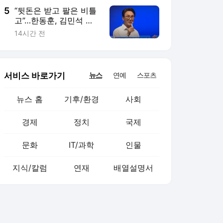
5
“뒷돈은 받고 팔은 비틀
고”…한동훈, 김민석 직
격
14시간 전
서비스 바로가기
뉴스
연예
스포츠
뉴스 홈
기후/환경
사회
경제
정치
국제
문화
IT/과학
인물
지식/칼럼
연재
배열설명서