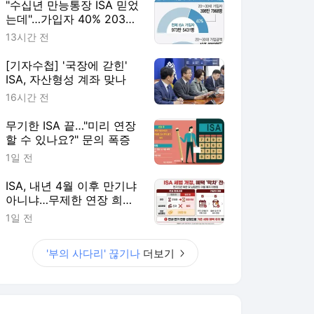
"수십년 만능통장 ISA 믿었
는데"…가입자 40% 2030
'부의 사다리' 끊기나
13시간 전
[기자수첩] '국장에 갇힌'
ISA, 자산형성 계좌 맞나
16시간 전
무기한 ISA 끝…"미리 연장
할 수 있나요?" 문의 폭증
1일 전
ISA, 내년 4월 이후 만기냐
아니냐…무제한 연장 희비
갈려
1일 전
'부의 사다리' 끊기나
더보기