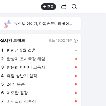
공유하기
검색
구독
뉴스 밖 이야기, 다음 커뮤니티 웹에서 보기
실시간 트렌드
오늘 16:02 기준
툴팁보기
1
반민정 9월 결혼
,유지
2
한상미 조사국장 해임
,상승
3
방은희 어머니 고독사
,신규
4
휴젤 상반기 실적
,신규
5
24기 옥순
,신규
6
이모란 원장
,신규
7
비서실장 강훈식
,신규