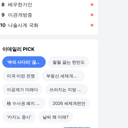
8
배우한가인
,신규
9
이관개방증
,신규
10
나솔사계 국화
,신규
이데일리
PICK
'부의 사다리' 끊기나
펄펄 끓는 한반도
미국·이란 전쟁
부동산 세제개편 후폭풍
이공계가 미래다
쓰러지는 지방 부동산
檢 수사권 폐지 후폭풍
2026 세제개편안
'카지노 증시'
날씨 왜 이래?