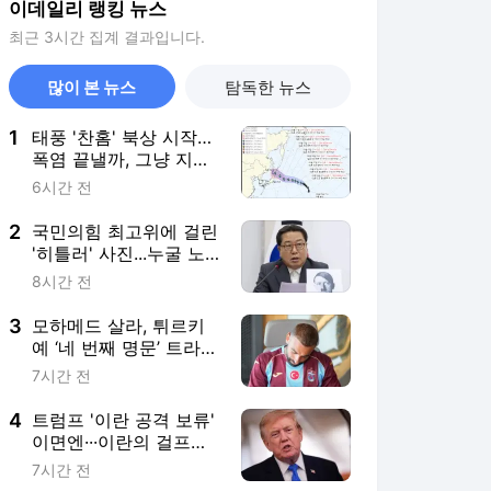
이데일리 랭킹 뉴스
최근 3시간 집계 결과입니다.
많이 본 뉴스
탐독한 뉴스
1
태풍 '찬홈' 북상 시작…
폭염 끝낼까, 그냥 지나
갈까
6시간 전
2
국민의힘 최고위에 걸린
'히틀러' 사진...누굴 노
렸나
8시간 전
3
모하메드 살라, 튀르키
예 ‘네 번째 명문’ 트라브
존스포르행
7시간 전
4
트럼프 '이란 공격 보류'
이면엔···이란의 걸프국
협박
7시간 전