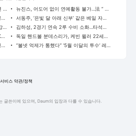
지드래곤, 사나와 열애설에 “‘냉터뷰’ 출연 친분 표현일 뿐” 뒤늦은 해명 [전문] - MK스포츠
뉴진스, 어도어 없이 연예활동 불가...法 “ 위반시 1회당 10억 배상” - MK스포츠
‘한류 퀸’ 박신혜, ‘엘르 홍콩’ 커버 화보 공개...시선 압도 ‘독보적 아우라’ - MK스포츠
서동주, ‘은빛 달 아래 신부’ 같은 베일 자태…6월 결혼 앞두고 여신 비주얼 - MK스포츠
구체적 이적료 나왔다... ‘최소 627억’ 이강인, 이탈리아 챔피언으로 향하나···“이강인 측과
김하성, 2경기 연속 2루 수비 소화...타석에서는 무안타 1타점 - MK스포츠
오타니-저지, 5월 이달의 선수 선정 - MK스포츠
독일 핸드볼 분데스리가, 케빈 묄러 22세이브 활약으로 SG 플렌스부르크 4위 추격 - MK스포츠
‘5월 NL 루키 타율 1위’ 김혜성, 이달의 신인 수상 불발 - MK스포츠
“볼넷 억제가 통했다” ‘5월 이달의 투수’ 레이가 밝힌 수상 비결 [현장인터뷰] - MK스포츠
서비스 약관/정책
 글쓴이에 있으며, Daum의 입장과 다를 수 있습니다.