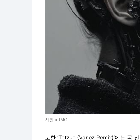
사진 =JMG
또한 ‘Tetzuo (Vanez Remix)’