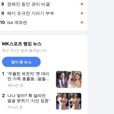
8
정해인 동안 관리 비결
,신규
9
해이 조규찬 기러기 부부
,신규
10
isa 계좌란
,신규
MK스포츠 랭킹 뉴스
최근 3시간 집계 결과입니다.
많이 본 뉴스
1
‘우월한 유전자’ 맷 데이
먼 가족 총출동…딸들의
미모까지 빛난 레드카펫
16시간 전
2
나나 맞아? 확 달라진
얼굴 분위기 ‘시선 집중’
11시간 전