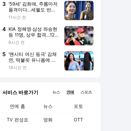
3
‘59세’ 김희애, 주름마저
품격이다…세월도 반한
우아함
11시간 전
4
KIA 정해영·삼성 좌승현
등 11명, 상무 합격…12
월 입대
6시간 전
5
‘맨시티 여신 등극’ 김채
연, 딱붙핏 유니폼에 이
런 비밀이?
16시간 전
서비스 바로가기
뉴스
연예
스포츠
연예 홈
뉴스
포토
TV 편성표
영화
OTT