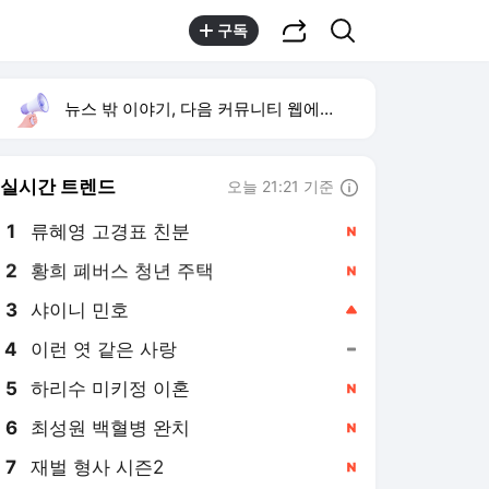
공유하기
검색
구독
뉴스 밖 이야기, 다음 커뮤니티 웹에서 보기
실시간 트렌드
오늘 21:21 기준
툴팁보기
1
류혜영 고경표 친분
,신규
2
황희 폐버스 청년 주택
,신규
3
샤이니 민호
,상승
4
이런 엿 같은 사랑
,유지
5
하리수 미키정 이혼
,신규
6
최성원 백혈병 완치
,신규
7
재벌 형사 시즌2
,신규