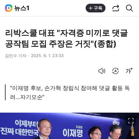
공유하기
통합검색
뉴스1
구독
리박스쿨 대표 "자격증 미끼로 댓글
공작팀 모집 주장은 거짓"(종합)
김민수 기자
2025. 6. 1. 23:33
음성으로 듣기
번역 설정
글씨크기 조절하기
"이재명 후보, 손가혁 창립식 참여해 댓글 활동 독
려…자기모순"
이미지 크게 보기