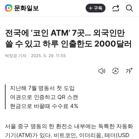
공유하기
통합검색
문화일보
구독
전국에 ‘코인 ATM’ 7곳… 외국인만
쓸 수 있고 하루 인출한도 2000달러
박정경 기자
2025. 5. 29. 11:55
음성으로 듣기
번역 설정
글씨크기 조절하기
지난해 7월 명동서 첫 도입
여권으로 인증하고 QR 스캔
현금으로 바꿀때 수수료 4%
서울 중구 명동의 한 환전소 내부에는 독특한 자동화
기기(ATM)가 있다. 비트코인, 이더리움, 테더(USD