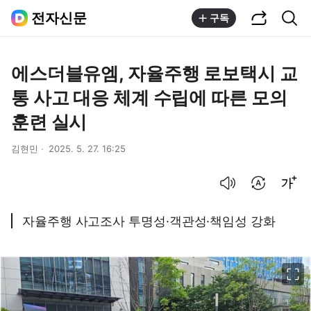
공유하기
통합검색
전자신문
구독
에스더블유엠, 자율주행 로보택시 교
통 사고 대응 체계 수립에 따른 모의
훈련 실시
김현민
2025. 5. 27. 16:25
음성으로 듣기
번역 설정
글씨크기 조절하기
자율주행 사고조사 투명성·객관성·책임성 강화
이미지 크게 보기