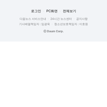
로그인
PC화면
전체보기
다음뉴스 서비스안내
24시간 뉴스센터
공지사항
기사배열책임자 : 임광욱
청소년보호책임자 : 이호원
ⓒ Daum Corp.