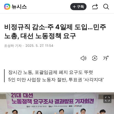
공유하기
통합검색
뉴시스
구독
비정규직 감소·주 4일제 도입…민주
노총, 대선 노동정책 요구
조성하 기자
2025. 5. 27. 11:54
음성으로 듣기
번역 설정
글씨크기 조절하기
장시간 노동, 포괄임금제 폐지 요구도 뚜렷
5인 미만 사업장 노동자 절반, 투표권 '사각지대'
이미지 크게 보기