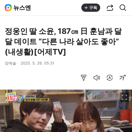
공유하기
통합검색
뉴스엔
구독
정웅인 딸 소윤, 187㎝ 日 훈남과 달
달 데이트 “다른 나라 살아도 좋아”
(내생활)[어제TV]
장예솔
2025. 5. 26. 05:31
요약보기
음성으로 듣기
번역 설정
글씨크기 조절하기
이미지 크게 보기