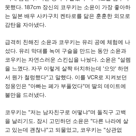
못했다. 187cm 장신의 코우키는 소윤이 가장 좋아하
는 일본 배우 사카구치 켄타로를 닮은 훈훈한 외모로
감탄을 자아냈다.
급격히 친해진 소윤과 코우키는 유리 공예 체험에 나
섰다. 유리 막대를 녹여 구슬을 만드는 동안 소윤과
코우키는 자연스러운 스킨십을 나눴다. 소윤은 "설렘
을 느꼈다. 자꾸 이렇게 살짝 터치하는데 '으앗' 하면
서 뭔가 철렁했다"고 말했다. 이를 VCR로 지켜보던
정웅인은 "아빠는 폐가 부풀었다"며 딸의 데이트에
불만을 드러냈다.
코우키는 "저는 남자친구로 어떻냐"며 돌직구 고백
을 날리기도. 잠시 고민하던 소윤은 "다른 나라에 살
고 있는데 괜찮냐"고 되물었고, 코우키는 "상관없