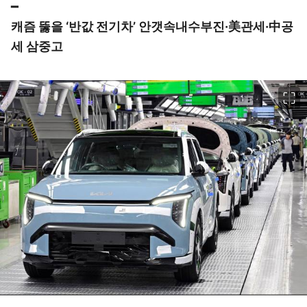
━
캐즘 뚫을 ‘반값 전기차’ 안갯속
내수부진·美관세·中공
세 삼중고
이미지 크게 보기