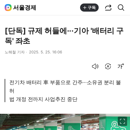
공유하기
통합검색
서울경제
구독
[단독] 규제 허들에···기아 '배터리 구
독' 좌초
노해철 기자
2025. 5. 25. 16:06
음성으로 듣기
번역 설정
글씨크기 조절하기
전기차 배터리 車 부품으로 간주···소유권 분리 불
허
법 개정 전까지 사업추진 중단
이미지 크게 보기