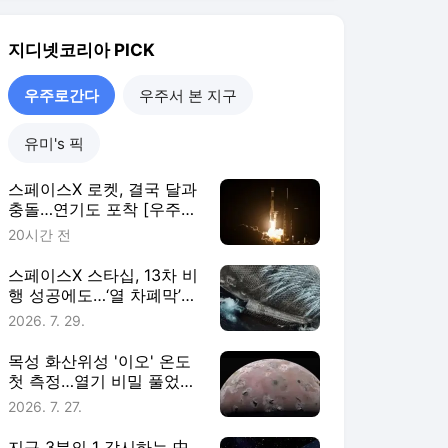
난제는 여전 [우주로 간다]
2026. 7. 29.
목성 화산위성 '이오' 온도
첫 측정…열기 비밀 풀었다
[우주로 간다]
2026. 7. 27.
지구 3분의 1 감시하는 中
위성의 비밀은? [우주로 간
다]
2026. 7. 25.
우주로간다
더보기
지디넷코리아 랭킹 뉴스
최근 3시간 집계 결과입니다.
많이 본 뉴스
탐독한 뉴스
1
표준연, 국산 반도체 공