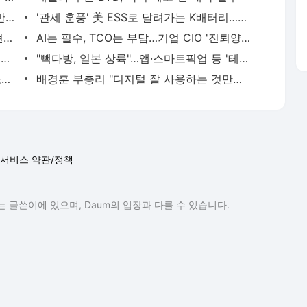
K배터리, '美 ESS' 관세 우위 줄어도 中 반격 나선다
'관세 훈풍' 美 ESS로 달려가는 K배터리…전기차는 잠시 관망
카카오, '쿠팡이츠'로 에이전트 AI 첫 구현…검색광고까지 확장
AI는 필수, TCO는 부담…기업 CIO '진퇴양난'
LGU+, 역대 최대 영업익...기업인프라 매출 급성장
"빽다방, 일본 상륙"…앱·스마트픽업 등 '테크'로 도쿄 공략
[SW키트] 구글딥마인드, AI 사업 중심 조직 개편…연구소 색채 줄여
배경훈 부총리 "디지털 잘 사용하는 것만큼 안전하게 쓰는 역량 중요"
서비스 약관/정책
 글쓴이에 있으며, Daum의 입장과 다를 수 있습니다.