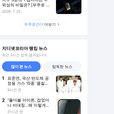
정용 가스 15종 ‘품질평
가 체계’ 구축
9시간 전
2
"폴더블 아이폰, 접었더
니 비대칭…왜 이렇게
만들었나"
21시간 전
3
스페이스X 로켓, 결국
달과 충돌…연기도 포착
[우주로 간다]
20시간 전
4
"삼성, 새 스마트워치 개
발…갤럭시핏·갤럭시워
치FE 틈새 겨냥"
18시간 전
5
현대차그룹, 한·미·중에
'로봇 학습센터' 세운
다…"실증 데이터가 승
13시간 전
부처"