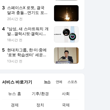
서비스 바로가기
뉴스
연예
스포츠
뉴스 홈
기후/환경
사회
경제
정치
국제
문화
IT/과학
인물
지식/칼럼
연재
배열설명서