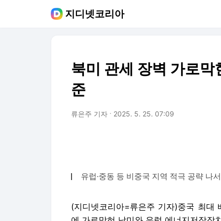
지디넷코리아
북미 관세 장벽 가로막힌 
준
류은주 기자
2025. 5. 25. 07:09
유럽·중동 등 비중국 지역 적극 공략 나서
(지디넷코리아=류은주 기자)중국 최대 
에 가로막혀 남미와 유럽 에너지저장장치(