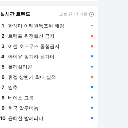
8
베이스 그룹
,하락
9
한국 알루미늄
,하락
10
윤혜진 발레리나
,하락
지디넷코리아
PICK
우주로간다
우주서 본 지구
유미's 픽
스페이스X 로켓, 결국 달과
충돌…연기도 포착 [우주로
간다]
20시간 전
스페이스X 스타십, 13차 비
행 성공에도…‘열 차폐막’