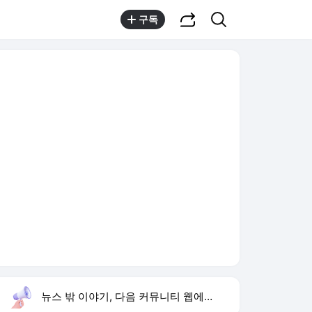
공유하기
검색
구독
뉴스 밖 이야기, 다음 커뮤니티 웹에서 보기
실시간 트렌드
오늘 21:13 기준
툴팁보기
1
한상미 이태원특조위 해임
,유지
3
이란 호르무즈 통항금지
,신규
4
아이유 장기하 윤가이
,하락
5
폴리실리콘
,하락
6
휴젤 상반기 최대 실적
,신규
7
입추
,하락