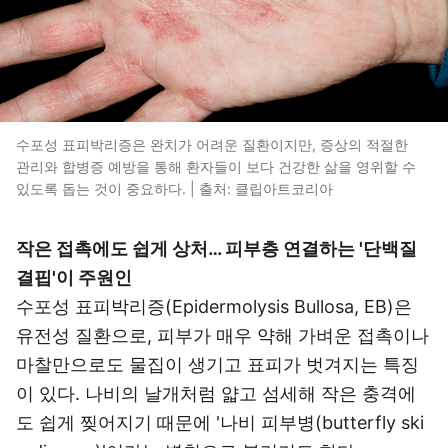
수포성 표피박리증은 완치가 어려운 질환이지만, 증상의 적절한
관리와 합병증 예방을 통해 환자들이 보다 건강한 삶을 영위할 수
있도록 돕는 것이 중요하다. | 출처: 클립아트코리아
작은 접촉에도 쉽게 상처… 피부층 연결하는 '단백질
결핍'이 주원인
수포성 표피박리증(Epidermolysis Bullosa, EB)은
유전성 질환으로, 피부가 매우 약해 가벼운 접촉이나
마찰만으로도 물집이 생기고 표피가 벗겨지는 특징
이 있다. 나비의 날개처럼 얇고 섬세해 작은 충격에
도 쉽게 찢어지기 때문에 '나비 피부병(butterfly ski