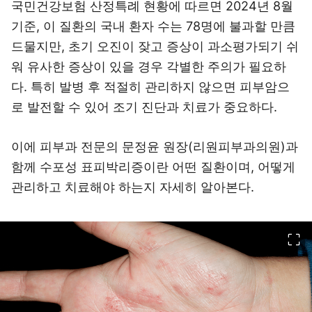
국민건강보험 산정특례 현황에 따르면 2024년 8월
기준, 이 질환의 국내 환자 수는 78명에 불과할 만큼
드물지만, 초기 오진이 잦고 증상이 과소평가되기 쉬
워 유사한 증상이 있을 경우 각별한 주의가 필요하
다. 특히 발병 후 적절히 관리하지 않으면 피부암으
로 발전할 수 있어 조기 진단과 치료가 중요하다.
이에 피부과 전문의 문정윤 원장(리원피부과의원)과
함께 수포성 표피박리증이란 어떤 질환이며, 어떻게
관리하고 치료해야 하는지 자세히 알아본다.
이미지 크게 보기