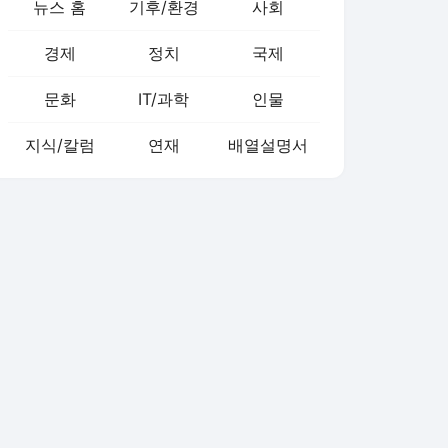
뉴스 홈
기후/환경
사회
경제
정치
국제
문화
IT/과학
인물
지식/칼럼
연재
배열설명서