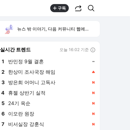
공유하기
검색
구독
뉴스 밖 이야기, 다음 커뮤니티 웹에서 보기
실시간 트렌드
오늘 16:02 기준
툴팁보기
1
반민정 9월 결혼
,유지
2
한상미 조사국장 해임
,상승
3
방은희 어머니 고독사
,신규
4
휴젤 상반기 실적
,신규
5
24기 옥순
,신규
6
이모란 원장
,신규
7
비서실장 강훈식
,신규