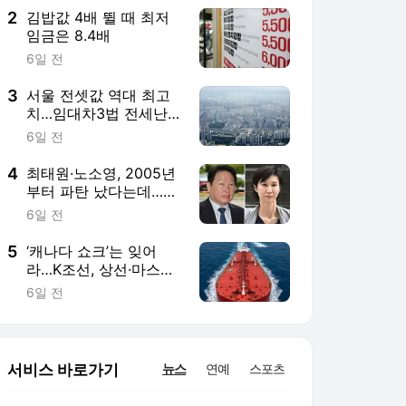
2
김밥값 4배 뛸 때 최저
임금은 8.4배
6일 전
3
서울 전셋값 역대 최고
치…임대차3법 전세난
때 기록 추월
6일 전
4
최태원·노소영, 2005년
부터 파탄 났다는데…이
혼 확정에 20년 걸린 이
6일 전
유
5
‘캐나다 쇼크’는 잊어
라…K조선, 상선·마스가
쌍끌이, 신사업도 순항
6일 전
중
서비스 바로가기
뉴스
연예
스포츠