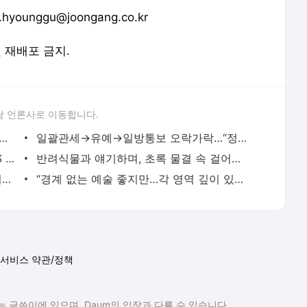
unggu@joongang.co.kr
 및 재배포 금지.
당 언론사로 이동합니다.
유죄에 분노, 파리 공연 거부했던 그리그 | 중앙일보
일괄관세→유예→일방통보 오락가락…“정점은 통과” 시각도 | 중앙일보
안경 에이스의 귀환…롯데, 33년 만의 KS 우승 꿈 부푼다 | 중앙일보
반려식물과 얘기하며, 초록 물결 속 걸어볼까 | 중앙일보
사수할 거점 vs 점령할 고지, DEI 전쟁 최전선 된 하버드 | 중앙일보
“경계 없는 예술 좋지만…각 영역 깊이 있는 탐구도 필요” | 중앙일보
서비스 약관/정책
 글쓴이에 있으며, Daum의 입장과 다를 수 있습니다.