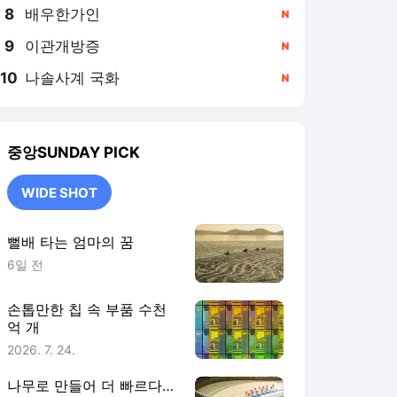
8
배우한가인
,신규
9
이관개방증
,신규
10
나솔사계 국화
,신규
중앙SUNDAY
PICK
WIDE SHOT
뻘배 타는 엄마의 꿈
6일 전
손톱만한 칩 속 부품 수천
억 개
2026. 7. 24.
나무로 만들어 더 빠르다…