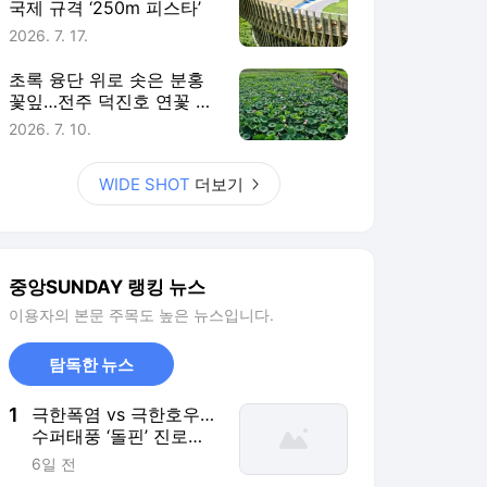
국제 규격 ‘250m 피스타’
2026. 7. 17.
초록 융단 위로 솟은 분홍
꽃잎…전주 덕진호 연꽃 만
개
2026. 7. 10.
WIDE SHOT
더보기
중앙SUNDAY 랭킹 뉴스
이용자의 본문 주목도 높은 뉴스입니다.
탐독한 뉴스
1
극한폭염 vs 극한호우…
수퍼태풍 ‘돌핀’ 진로에
달렸다
6일 전