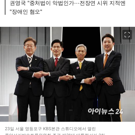
권영국 "중처법이 악법인가⋯전장연 시위 지적엔
"장애인 혐오"
이미지 크게 보기
23일 서울 영등포구 KBS본관 스튜디오에서 열린