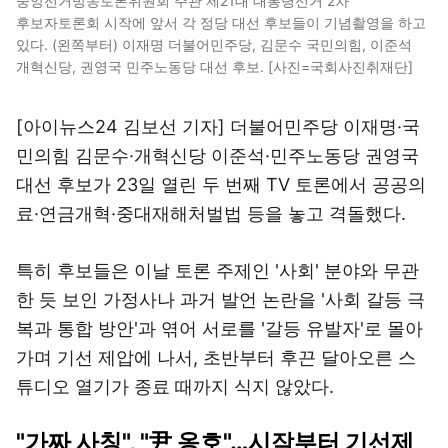
중앙선거방송토론위원회 주관 제21대 대통령선거 2차
후보자토론회 시작에 앞서 각 정당 대선 후보들이 기념촬영을 하고
있다. (왼쪽부터) 이재명 더불어민주당, 김문수 국민의힘, 이준석
개혁신당, 권영국 민주노동당 대선 후보. [사진=국회사진취재단]
[아이뉴스24 김보선 기자] 더불어민주당 이재명·국
민의힘 김문수·개혁신당 이준석·민주노동당 권영국
대선 후보가 23일 열린 두 번째 TV 토론에서 공공의
료·연금개혁·중대재해처벌법 등을 놓고 격돌했다.
특히 후보들은 이날 토론 주제인 '사회' 분야와 무관
한 듯 보인 가정사나 과거 발언 논란을 '사회 갈등 극
복과 통합 방안'과 엮어 서로를 '갈등 유발자'로 몰아
가며 기선 제압에 나서, 초반부터 후끈 달아오른 스
튜디오 열기가 종료 때까지 식지 않았다.
"가짜 사칭", "尹 옹호"…시작부터 기선제