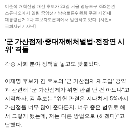
이준석 개혁신당 대선 후보가 23일 서울 영등포구 KBS본관
스튜디오에서 열린 중앙선거방송토론위원회 주관 제21대
대통령선거 2차 후보자토론회에서 발언하고 있다. [사진=
국회사진기자단]
'군 가산점제·중대재해처벌법·전장연 시
위' 격돌
각종 사회 분야 정책을 놓고도 맞붙었다.
이재명 후보가 김 후보의 '군 가산점제 재도입' 공약
과 관련해 "군 가산점제가 위헌 판결 난 건 아느냐"고
지적하자, 김 후보는 "위헌 판결은 지나치게 5%까지
가산점을 너무 많이 준다든지, 너무 좁은 범위로 해
서 그렇게 됐는데, 저는 다른 방법으로 (하겠다)"고
답했다.