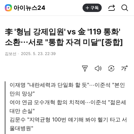
공유하기
통합검색
아이뉴스24
구독
李 '형님 강제입원' vs 金 '119 통화'
소환⋯서로 "통합 자격 미달"[종합]
김보선
2025. 5. 23. 22:39
요약보기
음성으로 듣기
번역 설정
글씨크기 조절하기
이재명 "내란세력과 단일화 할 듯"⋯이준석 "본인
만의 망상"
여야 연금 모수개혁 합의 치적에⋯이준석 "젊은세
대만 손실"
김문수 "지역균형 100번 얘기해 봐야 헬기 타고 서
울대병원"