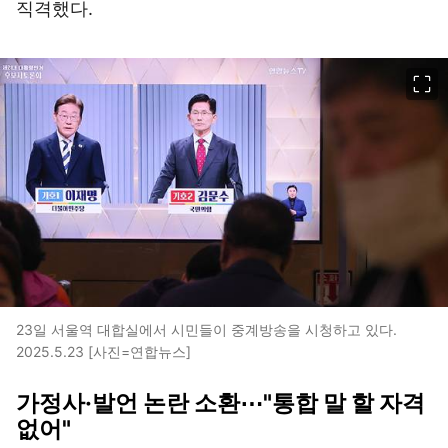
직격했다.
이미지 크게 보기
23일 서울역 대합실에서 시민들이 중계방송을 시청하고 있다.
2025.5.23 [사진=연합뉴스]
가정사·발언 논란 소환⋯"통합 말 할 자격
없어"