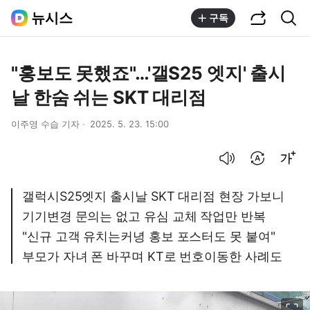
공유하기
통합검색
뉴시스
구독
"홍보도 못했죠"…'갤S25 엣지' 출시
날 한숨 쉬는 SKT 대리점
이주영 수습 기자
2025. 5. 23. 15:00
음성으로 듣기
번역 설정
글씨크기 조절하기
갤럭시S25엣지 출시날 SKT 대리점 현장 가보니
기기변경 문의는 없고 유심 교체 작업만 반복
"신규 고객 유치는커녕 홍보 포스터도 못 붙여"
부모가 자녀 폰 바꾸며 KT로 번호이동한 사례도
이미지 크게 보기