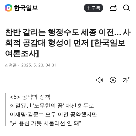
공유하기
통합검색
한국일보
구독
찬반 갈리는 행정수도 세종 이전... 사
회적 공감대 형성이 먼저 [한국일보
여론조사]
김형준
2025. 5. 23. 04:31
음성으로 듣기
번역 설정
글씨크기 조절하기
<5> 공약과 정책
좌절됐던 '노무현의 꿈' 대선 화두로
이재명·김문수 모두 이전 공약했지만
"尹 용산 가듯 서둘러선 안 돼"