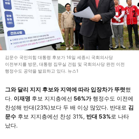
김문수 국민의힘 대통령 후보가 16일 세종시 국회의사당
이전부지를 방문, 대통령 집무실 건립 및 국회의사당 완전 이전
행정수도 공약을 발표하고 있다. 뉴스1
그와 달리 지지 후보와 지역에 따라 입장차가 뚜렷
했
다.
이재명
후보 지지층에선
56%가
행정수도 이전에
찬성해 반대(23%)보다 두 배 이상 많았다. 반대로
김
문수
후보 지지층에선 찬성 31%,
반대 53%
로 나타
났다.