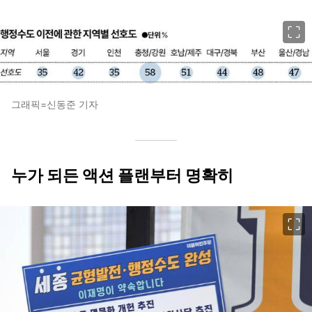
이미지 크게 보기
그래픽=신동준 기자
누가 되든 액션 플랜부터 명확히
이미지 크게 보기