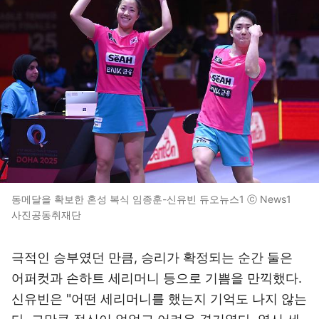
동메달을 확보한 혼성 복식 임종훈-신유빈 듀오뉴스1 ⓒ News1
사진공동취재단
극적인 승부였던 만큼, 승리가 확정되는 순간 둘은
어퍼컷과 손하트 세리머니 등으로 기쁨을 만끽했다.
신유빈은 "어떤 세리머니를 했는지 기억도 나지 않는