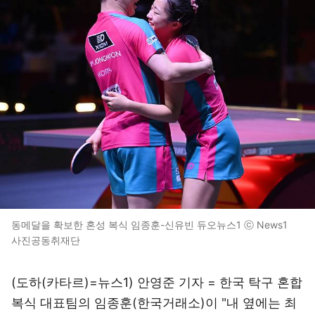
동메달을 확보한 혼성 복식 임종훈-신유빈 듀오뉴스1 ⓒ News1
사진공동취재단
(도하(카타르)=뉴스1) 안영준 기자 = 한국 탁구 혼합
복식 대표팀의 임종훈(한국거래소)이 "내 옆에는 최