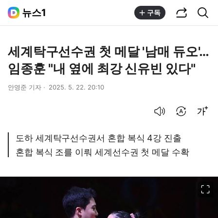
공유하기
통합검색
뉴스1
구독
세계탁구선수권 첫 메달 '남매 듀오'…
임종훈 "내 옆에 최강 신유빈 있다"
안영준 기자
2025. 5. 22. 20:10
음성으로 듣기
번역 설정
글씨크기 조절하기
도하 세계탁구선수권서 혼합 복식 4강 진출
혼합 복식 조를 이뤄 세계선수권 첫 메달 수확
이미지 크게 보기