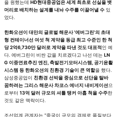
을 원했는데
HD현대중공업은 세계 최초로 선실을 뱃
머리로 배치하는 설계를 내놔 수주를 이끌어낼 수
있
었다.
한화오션이 대만의 글로벌 해운사 '에버그린'의 초대
형 컨테이너선 여섯 척 계약을 동급 최고 수준인 한 척
당 2억6,730만 달러로 계약을 따낸 것도 대표적
인 예
다. 에버그린이 비싼 값을 치르겠다고 나선 데는
LN
G 이중연료추진 엔진, 축발전기모터시스템, 공기윤활
시스템 등 한화오션의 친환경 기술이 큰 역할
을 했다.
삼성중공업이
친환경 선박을 중심으로 선단을 탈바
꿈하려는 그리스 해운사 차코스 에너지 내비게이션
으
로부터
13억 달러 규모의 셔틀 탱커 아홉 척을 수주
한
것도 같은 맥락이다.
조선업계 관계자는 "중국이 규모의 경제로 품질보다