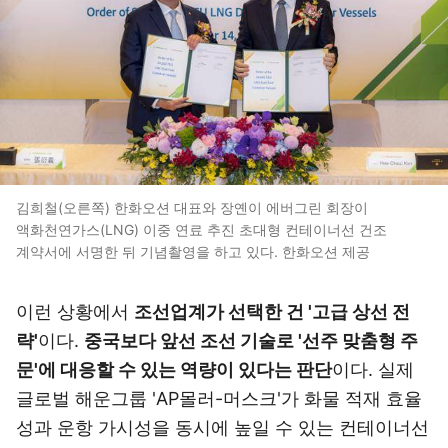
김희철(오른쪽) 한화오션 대표와 장옌이 에버그린 회장이
액화천연가스(LNG) 이중 연료 추진 초대형 컨테이너선 건조
계약서에 서명한 뒤 기념촬영을 하고 있다. 한화오션 제공
이런 상황에서
조선업계가 선택한 건 '고급 상선 전
략'
이다.
중국보다 앞선 조선 기술로 '선주 맞춤형 주
문'에 대응할 수 있는 역량이 있다는 판단
이다. 실제
글로벌 해운그룹 'AP몰러-머스크'가 화물 적재 효율
성과 운항 가시성을 동시에 높일 수 있는 컨테이너선