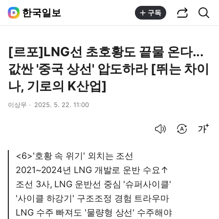
공유하기
통합검색
한국일보
구독
[르포]LNG선 초호황도 끝물 온다...
값싼 '중국 상선' 압도하라 [뛰는 차이
나, 기로의 K산업]
이상무
2025. 5. 22. 11:00
음성으로 듣기
번역 설정
글씨크기 조절하기
<6>'호황 속 위기' 외치는 조선
2021~2024년 LNG 개발로 운반 수요↑
조선 3사, LNG 운반선 중심 '슈퍼사이클'
'사이클 하강기' 구조조정 경험 트라우마
LNG 수주 빠져도 '물량형 상선' 수주해야