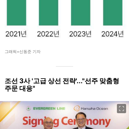
그래픽=신동준 기자
조선 3사 '고급 상선 전략'..."선주 맞춤형
주문 대응"
이미지 크게 보기