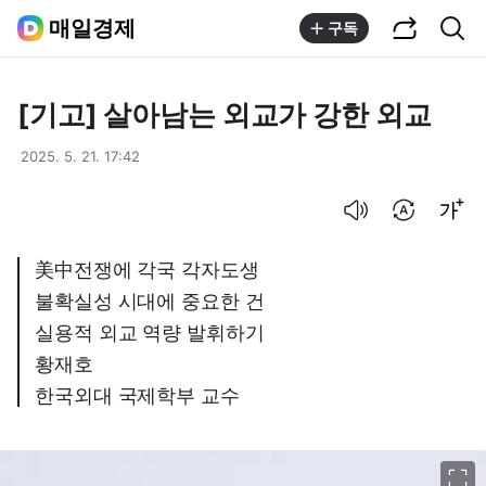
공유하기
통합검색
매일경제
구독
[기고] 살아남는 외교가 강한 외교
2025. 5. 21. 17:42
음성으로 듣기
번역 설정
글씨크기 조절하기
美中전쟁에 각국 각자도생
불확실성 시대에 중요한 건
실용적 외교 역량 발휘하기
황재호
한국외대 국제학부 교수
이미지 크게 보기