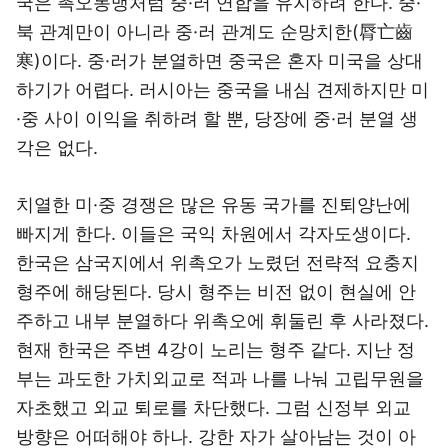
국은 촉오동맹처럼 중·러 연합을 유지하려 한다. 중·
북 관계만이 아니라 중·러 관계도 순망치한(脣亡齒
寒)이다. 중·러가 분열하면 중국은 혼자 미국을 상대
하기가 어렵다. 러시아는 중국을 내심 견제하지만 미
·중 사이 이익을 취하려 할 뿐, 당장에 중·러 분열 생
각은 없다.
치열한 미·중 경쟁은 많은 유동 국가를 진퇴양난에
빠지게 한다. 이들은 국익 차원에서 각자도생이다.
한국은 삼국지에서 위촉오가 노렸던 전략적 요충지
형주에 해당된다. 당시 형주는 비전 없이 현실에 안
주하고 내부 분열하다 위촉오에 휘둘린 후 사라졌다.
현재 한국은 주변 4강이 노리는 형주 같다. 지난 정
부는 과도한 가치외교로 적과 나를 나눠 고립무원을
자초했고 외교 퇴로를 차단했다. 그럼 신정부 외교
방향은 어떠해야 하나. 강한 자가 살아남는 것이 아