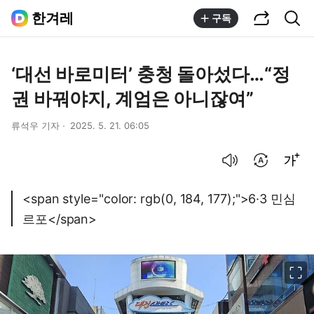
공유하기
통합검색
한겨레
구독
‘대선 바로미터’ 충청 돌아섰다…“정
권 바꿔야지, 계엄은 아니잖여”
류석우 기자
2025. 5. 21. 06:05
음성으로 듣기
번역 설정
글씨크기 조절하기
<span style="color: rgb(0, 184, 177);">6·3 민심
르포</span>
이미지 크게 보기