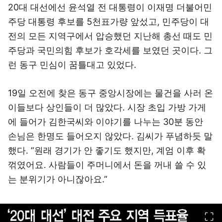
20대 대선에선 윤석열 전 대통령이 이재명 더불어민
주당 대통령 후보를 5천표가량 앞섰고, 민주당이 대
전의 모든 지역구에서 압승했던 지난해 총선 때도 민
주당과 국민의힘 후보가 호각세를 보였던 곳이다. 그
런 동구 민심이 꿈틀대고 있었다.
19일 오전에 찾은 동구 중앙시장에는 물건을 사러 온
이들보다 상인들이 더 많았다. 시장 초입 가방 가게
에 들어가 김한국씨와 이야기를 나누는 30분 동안
손님은 한명도 들어오지 않았다. 김씨가 푸념하듯 말
했다. “원래 경기가 안 좋기도 했지만, 계엄 이후 확
꺾였어요. 사람들이 주머니에서 돈을 꺼내 쓸 수 있
는 분위기가 아니잖아요.”
이미지 크게 보기