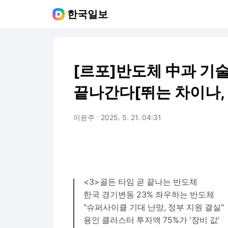
한국일보
[르포]반도체 中과 기술 
끝나간다[뛰는 차이나,
이윤주
2025. 5. 21. 04:31
<3>골든 타임 곧 끝나는 반도체
한국 경기변동 23% 좌우하는 반도체
"슈퍼사이클 기대 난망, 정부 지원 결실"
용인 클러스터 투자액 75%가 '장비 값'