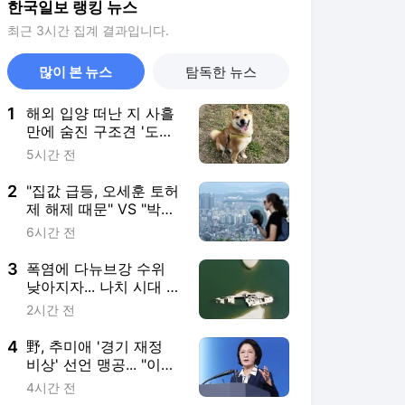
한국일보 랭킹 뉴스
최근 3시간 집계 결과입니다.
많이 본 뉴스
탐독한 뉴스
1
해외 입양 떠난 지 사흘
만에 숨진 구조견 '도
담'… 관리 공백 드러났
5시간 전
다
2
"집값 급등, 오세훈 토허
제 해제 때문" VS "박원
순, 43만 가구 공급 날
6시간 전
려"
3
폭염에 다뉴브강 수위
낮아지자... 나치 시대 침
몰선 10척 넘게 수면 위
2시간 전
로
4
野, 추미애 '경기 재정
비상' 선언 맹공... "이재
명 지사 '현금 살포 정
4시간 전
치'가 본질"