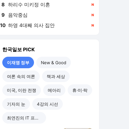
8
하리수 미키정 이혼
,신규
9
음악중심
,신규
10
하영 4대째 의사 집안
,신규
한국일보
PICK
이재명 정부
New & Good
여론 속의 여론
책과 세상
미국, 이란 전쟁
메아리
휴·미·락
기자의 눈
4강의 시선
최연진의 IT 프리즘