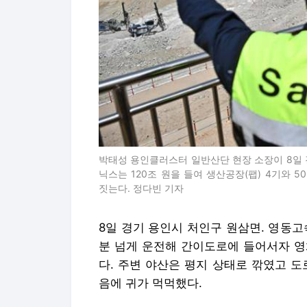
박태성 용인클러스터 일반산단 현장 소장이 8일 
닉스는 120조 원을 들여 생산공장(팹) 4기와 
짓는다. 정다빈 기자
8일 경기 용인시 처인구 원삼면. 영동고
분 넘게 운전해 간이도로에 들어서자 영
다. 주변 야산은 평지 상태로 깎였고 
음에 귀가 먹먹했다.