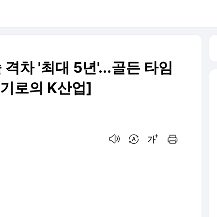
격차 '최대 5년'...골든 타임
 기로의 K산업]
음성으로 듣기
번역 설정
글씨크기 조절하기
인쇄하기