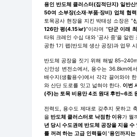
용인 반도체 클러스터(집적단지) 일반산
50여 소부장(소재·부품·장비) 업체 협
토목공사 현장을 지킨 박태성 소장은 "
산
126만 평(4.15㎢)
"이라며 "
단군 이래
최
타워 크레인 수십 대와 '공사 중'을 알
공한 1기 팹(반도체 생산 공장)과 업무 시
반도체 공장을 짓기 위해 해발 85~240
신안성 변전소에서, 용수는 36.8km에서
배수지(생활용수)에서 각각 끌어와야 한다
와 산단 도로를 잇고 넓혀야 한다.
이번
(주)는 토목 비용만 4조 원대 후반~6조 
전력도, 용수도 제대로 갖추지 못하고 
을
반도체 클러스터로 낙점한 이유
가 뭘
년 당시 수도권에 반도체 공장을 지을 수
를 꺼려 하는 고급 인력들이 '용인까지는