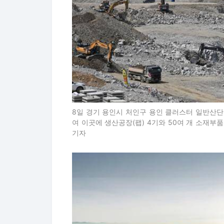
8일 경기 용인시 처인구 용인 클러스터 일반산단 
여 이곳에 생산공장(팹) 4기와 50여 개 소재부
기자