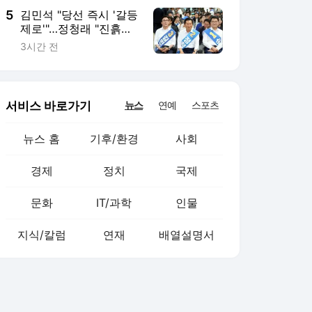
5
김민석 "당선 즉시 '갈등
제로'"…정청래 "진흙탕
만들곤 이제 와서?"
3시간 전
서비스 바로가기
뉴스
연예
스포츠
뉴스 홈
기후/환경
사회
경제
정치
국제
문화
IT/과학
인물
지식/칼럼
연재
배열설명서