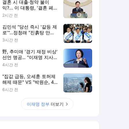
결혼 시 대출·청약 불이
익?… 이 대통령, '결혼 페
널티 22개' 손본다
2시간 전
김민석 "당선 즉시 '갈등 제
로'"…정청래 "진흙탕 만들
곤 이제 와서?"
3시간 전
野, 추미애 '경기 재정 비상'
선언 맹공... "이재명 지사
'현금 살포 정치'가 본질"
4시간 전
"집값 급등, 오세훈 토허제
해제 때문" VS "박원순, 43
만 가구 공급 날려"
6시간 전
이재명 정부
더보기