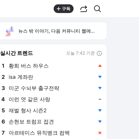
공유하기
검색
구독
뉴스 밖 이야기, 다음 커뮤니티 웹에서 보기
실시간 트렌드
오늘 7:42 기준
툴팁보기
1
황희 버스 하우스
,상승
2
isa 계좌란
,하락
3
미군 수뇌부 출구전략
,하락
4
이런 엿 같은 사랑
,유지
5
재벌 형사 시즌2
,하락
6
손현보 트럼프 접견
,하락
7
아르테미스 뮤직뱅크 컴백
,신규