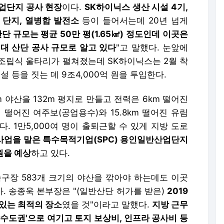
업단지 공사 현장
이다.
SK하이닉스 생산 시설 4기,
력 단지, 열병합 발전소
등이 들어서는데 20년 넘게
단 규모는 평균 50만 평(1.65㎢) 정도인데 이곳은
대 산단 공사 규모로 알고 있다
"고 말했다. 눈앞에
린 조립식 울타리가 펼쳐졌는데 SK하이닉스는 2월 착
설 등을 짓는 데 9조4,000억 원을 투입한다.
m 야산을 132m 평지로 만들고 전력은 6km 떨어진
 떨어진 여주보(공업용수)와 15.8km 떨어진 유림
. 1만5,000여 명이 출퇴근할 수 있게 지방 도로
사업을 맡은 특수목적기업(SPC) 용인일반산업단지
원을 예상
하고 있다.
축구장 583개 크기의 야산을 깎아야 하는데도 이곳
까. 송종욱 본부장은 "(일반산단 허가를 받은)
2019
 있는 최적의 장소
였을 것"이라고 말했다.
지방 근무
 수도권'으로 여기고 토지 보상비, 인프라 공사비 등