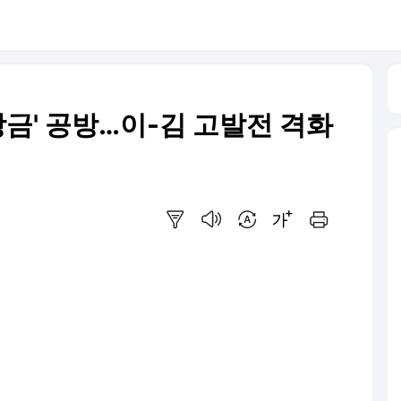
보상금' 공방…이-김 고발전 격화
요약보기
음성으로 듣기
번역 설정
글씨크기 조절하기
인쇄하기