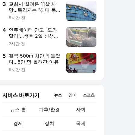
3
교회서 실려온 11살 사
망…목격자는 "침대 묶
여 있었다"
5시간 전
4
인큐베이터 안고 "도와
달라"…생후 2일 신생아
살린 기적
2시간 전
5
결국 500m 차단벽 둘렀
다…6만 명 몰려간 이유
9시간 전
서비스 바로가기
뉴스
연예
스포츠
뉴스 홈
기후/환경
사회
경제
정치
국제