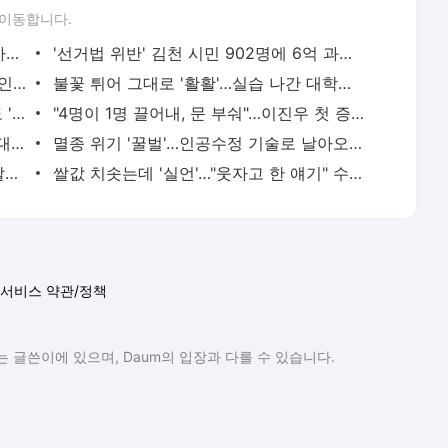
 이동합니다.
"정말 끝까지?" 이준석 측근에 묻자…돌아온 대답
'선거법 위반' 김천 시민 902명에 6억 과태료
발로 얼굴 '퍽퍽', 깨어나자 피투성이…행인 봉변
불꽃 튀어 그대로 '활활'…실습 나간 대학생 사망
[단독] "엑스텐은 11점" 현실로…파격에도 '자신감'
"4명이 1명 끌어내, 문 부숴"…이진우 첫 증언
"빈 텐트"vs"비닐우산"…치열해진 공방 [대선네컷]
멸종 위기 '꿀벌'…인공수정 기술로 날아오를까
태도 바꾼 트럼프…"바이든, 왜 진작 안 알렸나"
쌀값 치솟는데 '실언'…"웃자고 한 얘기" 수습에도
서비스 약관/정책
 글쓴이에 있으며, Daum의 입장과 다를 수 있습니다.