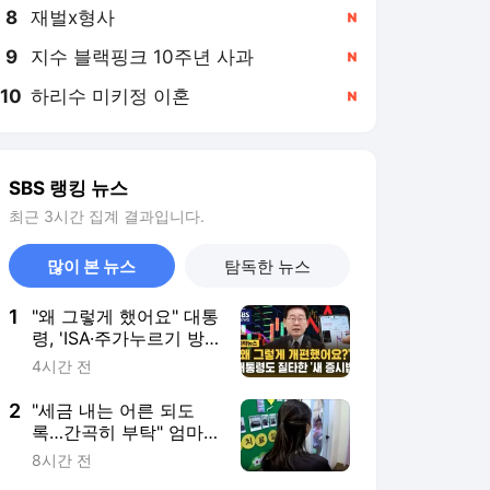
8
재벌x형사
,신규
9
지수 블랙핑크 10주년 사과
,신규
10
하리수 미키정 이혼
,신규
SBS 랭킹 뉴스
최근 3시간 집계 결과입니다.
많이 본 뉴스
탐독한 뉴스
1
"왜 그렇게 했어요" 대통
령, 'ISA·주가누르기 방
지법' 질타
4시간 전
2
"세금 내는 어른 되도
록…간곡히 부탁" 엄마
의 호소문 [뉴스토리]
8시간 전