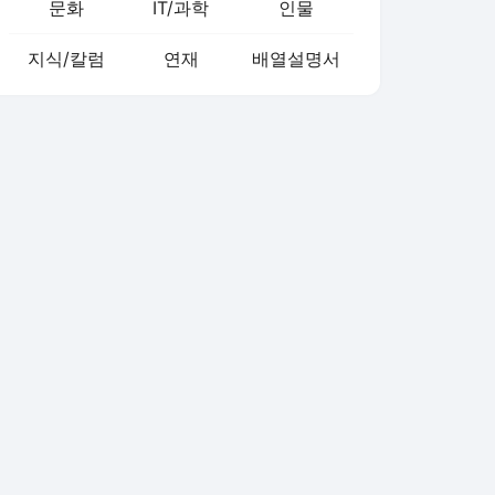
문화
IT/과학
인물
지식/칼럼
연재
배열설명서