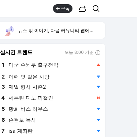
공유하기
검색
구독
뉴스 밖 이야기, 다음 커뮤니티 웹에서 보기
실시간 트렌드
오늘 8:00 기준
툴팁보기
1
미군 수뇌부 출구전략
,상승
2
이런 엿 같은 사랑
,하락
3
재벌 형사 시즌2
,하락
4
세븐틴 디노 피철인
,신규
5
황희 버스 하우스
,하락
6
손현보 목사
,하락
7
isa 계좌란
,하락