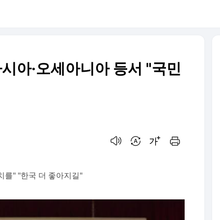
시아·오세아니아 등서 "국민
음성으로 듣기
번역 설정
글씨크기 조절하기
인쇄하기
를" "한국 더 좋아지길"