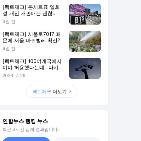
[팩트체크] 콘서트표 일회
성 개인 재판매는 괜찮
다?…정가 2배이상이면 제
3일 전
재
[팩트체크] 서울로7017 때
문에 서울 바퀴벌레 확산?
6일 전
[팩트체크] 100여개국에서
이미 허용했다는데…다시
관심받는 먹는 낙태약
2026. 7. 26.
팩트체크
더보기
연합뉴스 랭킹 뉴스
최근 3시간 집계 결과입니다.