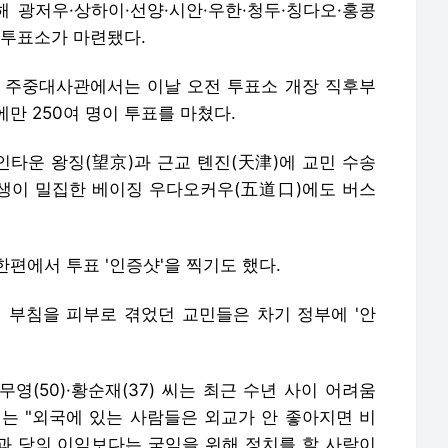
광저우·상하이·선양·시안·우한·청두·칭다오·홍콩
 투표소가 마련됐다.
징 주중대사관에서는 이날 오전 투표소 개장 직후부
만 250여 명이 투표를 마쳤다.
인타운 왕징(望京)과 근교 톈진(天津)에 교민 수송
생이 밀집한 베이징 우다오커우(五道口)에도 버스
편에서 투표 '인증샷'을 찍기도 했다.
 부침을 피부로 겪었던 교민들은 차기 정부에 '안
영(50)·황순재(37) 씨는 최근 수년 사이 어려움
씨는 "외국에 있는 사람들은 외교가 안 좋아지면 비
인과 당의 이익보다는 국익을 위해 정치를 할 사람이