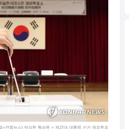
쿄=연합뉴스) 박상현 특파원 = 제21대 대통령 선거 재외투표