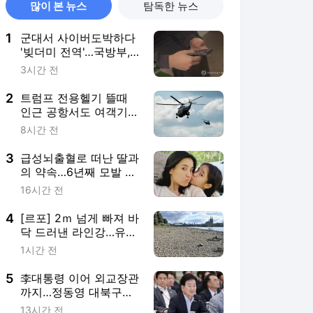
많이 본 뉴스
탐독한 뉴스
1
군대서 사이버도박하다
'빚더미 전역'…국방부,
자진신고제 검토
3시간 전
2
트럼프 전용헬기 뜰때
인근 공항서도 여객기
이륙…아찔한 순간
8시간 전
3
급성뇌출혈로 떠난 딸과
의 약속…6년째 모발 기
부하는 경찰관
16시간 전
4
[르포] 2ｍ 넘게 빠져 바
닥 드러낸 라인강…유럽
의 대동맥이 말랐다
1시간 전
5
李대통령 이어 외교장관
까지…정동영 대북구상
에 힘빠지나(종합)
13시간 전