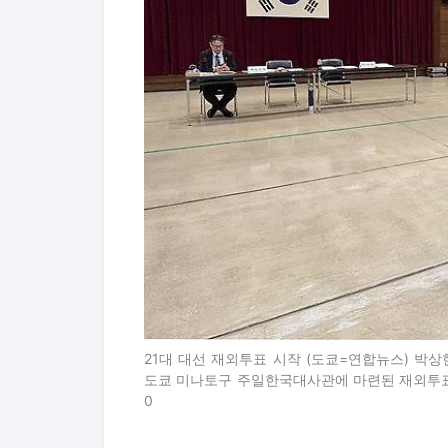
21대 대선 재외투표 시작 (도쿄=연합뉴스) 박상
도쿄 미나토구 주일한국대사관에 마련된 재외투표소
0