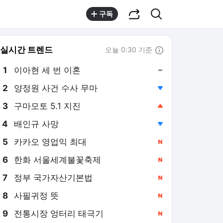
공유하기
검색
구독
실시간 트렌드
오늘 0:30 기준
툴팁보기
1
이아현 세 번 이혼
,유지
2
양정원 사건 수사 무마
,하락
3
구마모토 5.1 지진
,상승
4
배인규 사망
,하락
5
카카오 영업익 최대
,신규
6
한화 서울세계불꽃축제
,신규
7
정부 국가자산기본법
,신규
8
사필귀정 뜻
,신규
9
전통시장 엉터리 태극기
,신규