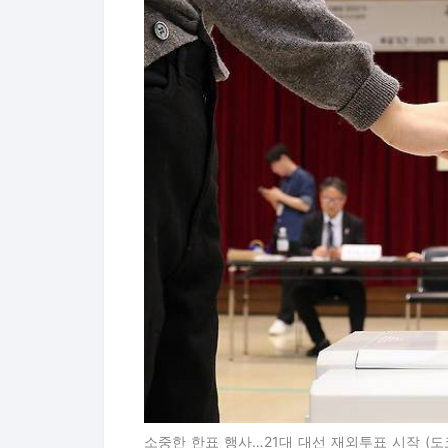
소중한 한표 행사…21대 대선 재외투표 시작 (도