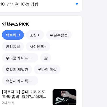
10
장가현 10kg 감량
,하락
연합뉴스
PICK
팩트체크
소셜＋
우분투칼럼
반려동물
사이테크+
우리품의 아프리카인
삶
로컬의 재발견
굿바이 잠실
유형재의 새록새록
[팩트체크] 홍대 거리에도
'마약 좀비' 출현?…"실제
신고·검거 없어"
2시간 전