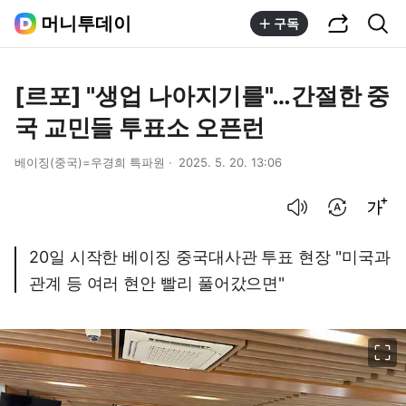
공유하기
통합검색
머니투데이
구독
[르포] "생업 나아지기를"…간절한 중
국 교민들 투표소 오픈런
베이징(중국)=우경희 특파원
2025. 5. 20. 13:06
음성으로 듣기
번역 설정
글씨크기 조절하기
20일 시작한 베이징 중국대사관 투표 현장 "미국과
관계 등 여러 현안 빨리 풀어갔으면"
이미지 크게 보기