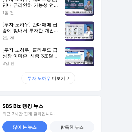
연내 금리인하 가능성 언
급…8월 이후는?
1일 전
[투자 노하우] 반대매매 급
증에 빚내서 투자한 개인
시장 떠나
2일 전
[투자 노하우] 클라우드 급
성장 아마존, 시총 3조달러
클럽 입성
3일 전
투자 노하우
더보기
SBS Biz 랭킹 뉴스
최근 3시간 집계 결과입니다.
많이 본 뉴스
탐독한 뉴스