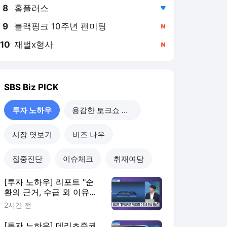
8
홈플러스
,하락
9
블랙핑크 10주년 팬미팅
,신규
10
재벌x형사
,신규
SBS Biz
PICK
투자 노하우
용감한 토크쇼 직설
시장 엿보기
비즈 나우
집중진단
이슈체크
취재여담
[투자 노하우] 리포트 "순
환의 근거, 수급 외 이유들
도 존재"
2시간 전
[투자 노하우] 메리츠증권,