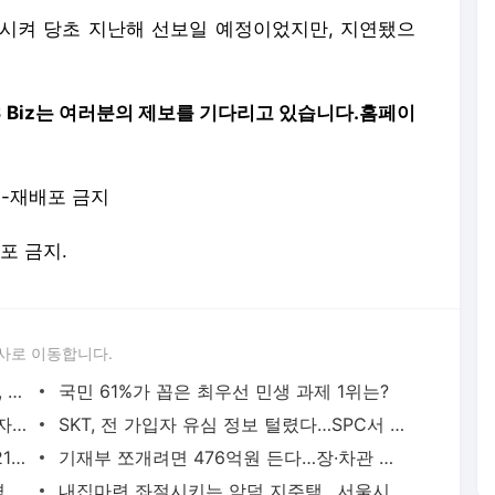
꿈시켜 당초 지난해 선보일 예정이었지만, 지연됐으
S Biz는 여러분의 제보를 기다리고 있습니다.
홈페이
재-재배포 금지
배포 금지.
사로 이동합니다.
[단독] 에어컨 수리비 비싸진다…LG전자, 성수기용 AS 출장비 신설
국민 61%가 꼽은 최우선 민생 과제 1위는?
'친정·시어머니 다같이 산다?'…청약당첨자 알고보니 꼼수
SKT, 전 가입자 유심 정보 털렸다…SPC서 또 사망사고
50대 성인, 만원 싼 '이 카드' 몰래 쓰다 210만원 토해냈다
기재부 쪼개려면 476억원 든다…장·차관 늘어 인건비가 80%
치킨집 사장님들 밤잠 설치는 이유…'가격 오를라'
내집마련 좌절시키는 악덕 지주택…서울시 조치는?