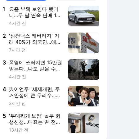
1
요즘 부쩍 보인다 했더
니…두 달 연속 판매 1위
'이 차'
4시간 전
2
'삼전닉스 레버리지' 거
래 40%가 외국인…애먼
개미만 규제?
7시간 전
3
폭염에 쓰러지면 15만원
받는다…나도 받을 수
있나?
4시간 전
4
與이언주 "세제개편, 주
거안정에 큰 무리수…정
교한 재검토 필요"
2시간 전
5
'부대찌게·보쌈' 놀부 회
생신청…대표는 尹 전속
사진가 출신
13시간 전