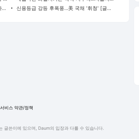
달리오 "국채 위험"…다이먼 "주식 10% 하락"
신용등급 강등 후폭풍…美 국채 '휘청' [글로벌 뉴스픽]
서비스 약관/정책
 글쓴이에 있으며, Daum의 입장과 다를 수 있습니다.