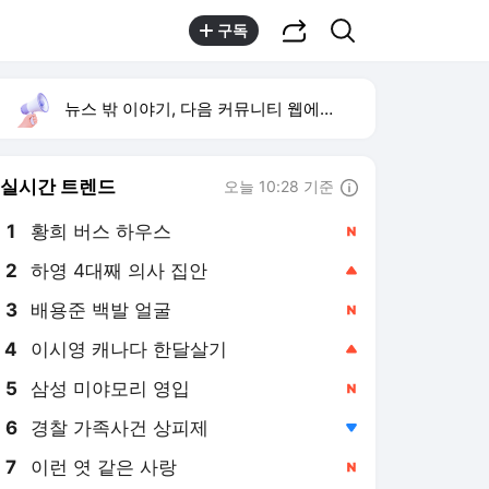
공유하기
검색
구독
뉴스 밖 이야기, 다음 커뮤니티 웹에서 보기
실시간 트렌드
오늘 10:28 기준
툴팁보기
1
황희 버스 하우스
,신규
2
하영 4대째 의사 집안
,상승
3
배용준 백발 얼굴
,신규
4
이시영 캐나다 한달살기
,상승
5
삼성 미야모리 영입
,신규
6
경찰 가족사건 상피제
,하락
7
이런 엿 같은 사랑
,신규