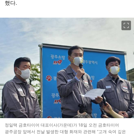
했다.
이미지 크게 보기
정일택 금호타이어 대표이사(가운데)가 18일 오전 금호타이어
광주공장 앞에서 전날 발생한 대형 화재와 관련해 “고개 숙여 깊은