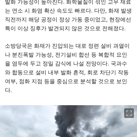
발화 가능성이 높아진다. 화학물질이 섞인 고무 재료
는 연소 시 화염 확산 속도도 빠르다. 다만, 화재 발생
직전까지 해당 공정이 정상 가동 중이었고, 현장에선
특이 이상 징후가 발견되지 않은 것으로 전해졌다.
소방당국은 화재가 진압되는 대로 정련 설비 과열이
나 분진폭발 가능성, 전기설비 합선 등 복합적 요인
을 염두에 두고 정밀 감식에 나설 전망이다. 국과수
와 합동으로 설비 내부 발화 흔적, 회로 차단기 작동
여부, 점화 지점 등을 중심으로 분석할 것으로 보인
다.
이미지 크게 보기