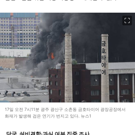
이미지 크게 보기
17일 오전 7시11분 광주 광산구 소촌동 금호타이어 광장공장에서
화재가 발생해 검은 연기가 번지고 있다. 뉴스1
당국, 설비결함·과실 여부 집중 조사