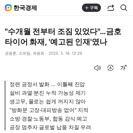
공유하기
통합검색
한국경제
구독
"수개월 전부터 조짐 있었다"…금호
타이어 화재, '예고된 인재'였나
권용훈, 오유림, 곽용희
2025. 5. 18. 12:29
음성으로 듣기
번역 설정
글씨크기 조절하기
정련 공정서 발화 … 이틀째 진압
설비 과열·분진 누적 가능성 제기
생고무, 물로는 쉽게 꺼지지 않아
"방화문 고장·대피방송 없어" 지적
소방·경찰·노동부, 합동 감식 예고
공장 멈추자 글로벌 납품 차질 우려