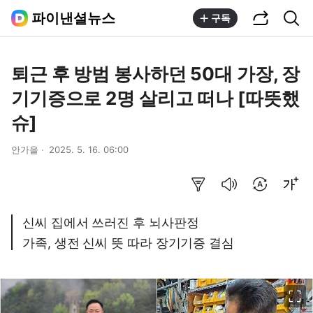
공유하기
통합검색
파이낸셜뉴스
구독
퇴근 후 방범 봉사하던 50대 가장, 장
기기증으로 2명 살리고 떠나 [따뜻했
슈]
안가을
2025. 5. 16. 06:00
요약보기
음성으로 듣기
번역 설정
글씨크기 조절하기
신씨 집에서 쓰러진 후 뇌사판정
가족, 생전 신씨 뜻 따라 장기기증 결심
이미지 크게 보기