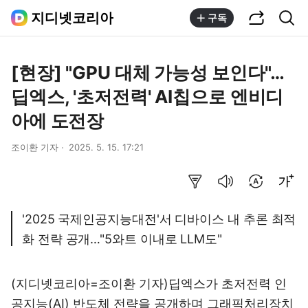
공유하기
통합검색
지디넷코리아
구독
[현장] "GPU 대체 가능성 보인다"…
딥엑스, '초저전력' AI칩으로 엔비디
아에 도전장
조이환 기자
2025. 5. 15. 17:21
요약보기
음성으로 듣기
번역 설정
글씨크기 조절하기
'2025 국제인공지능대전'서 디바이스 내 추론 최적
화 전략 공개…"5와트 이내로 LLM도"
(지디넷코리아=조이환 기자)딥엑스가 초저전력 인
공지능(AI) 반도체 전략을 공개하며 그래픽처리장치