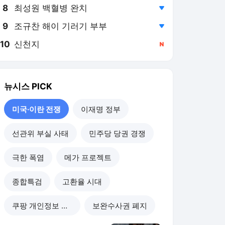
8
최성원 백혈병 완치
,하락
9
조규찬 해이 기러기 부부
,하락
10
신천지
,신규
뉴시스
PICK
미국·이란 전쟁
이재명 정부
선관위 부실 사태
민주당 당권 경쟁
극한 폭염
메가 프로젝트
종합특검
고환율 시대
쿠팡 개인정보 유출
보완수사권 폐지