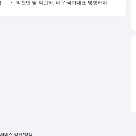
전현무 "전 연인 집착에 친구들과 연락 끊어"
박찬민 딸 박민하, 배우·국가대표 병행하더니…여유로운 근황 공개
서비스 약관/정책