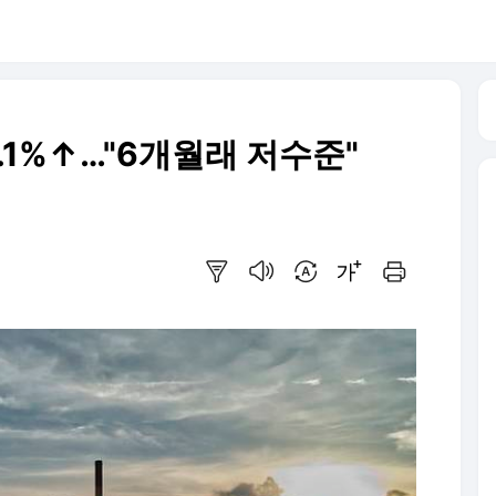
.1%↑…"6개월래 저수준"
요약보기
음성으로 듣기
번역 설정
글씨크기 조절하기
인쇄하기