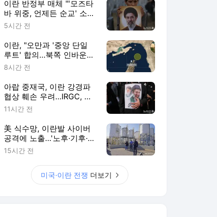
이란 반정부 매체 "'모즈타
바 위중, 언제든 순교' 소문
확산"
5시간 전
이란, "오만과 '중앙 단일
루트' 합의…북쪽 인바운드·
남쪽 아웃바운드는 임시"
8시간 전
아랍 중재국, 이란 강경파
협상 훼손 우려…IRGC, 통
항료·제재 해제 보장 요구
11시간 전
美 식수망, 이란발 사이버
공격에 노출…'노후·기후·보
안' 삼중고
15시간 전
미국·이란 전쟁
더보기