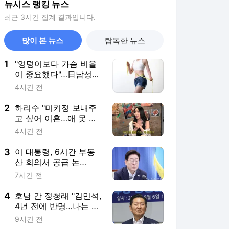
뉴시스 랭킹 뉴스
최근 3시간 집계 결과입니다.
많이 본 뉴스
탐독한 뉴스
1
"엉덩이보다 가슴 비율
이 중요했다"…日남성들
이 매력적으로 느낀 여
4시간 전
성 체형 기준
2
하리수 "미키정 보내주
고 싶어 이혼…애 못 낳
아 미안했다"
4시간 전
3
이 대통령, 6시간 부동
산 회의서 공급 논
의…"기존 사고 방식에
7시간 전
매달리지 말고 과감히
실천"(종합)
4
호남 간 정청래 "김민석,
4년 전에 반명…나는 노
무현 키즈"(종합)
9시간 전