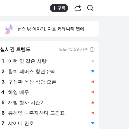
공유하기
검색
구독
뉴스 밖 이야기, 다음 커뮤니티 웹에서 보기
실시간 트렌드
오늘 15:59 기준
툴팁보기
1
이런 엿 같은 사랑
,유지
2
황희 폐버스 청년주택
,하락
4
하영 배우
,신규
5
재벌 형사 시즌2
,상승
6
류혜영 나혼자산다 고경표
,신규
7
샤이니 민호
,하락