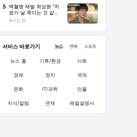
5
백혈병 재발 최성원 "치
료가 날 죽이는 것 같았
다" 눈물
4시간 전
서비스 바로가기
뉴스
연예
스포츠
뉴스 홈
기후/환경
사회
경제
정치
국제
문화
IT/과학
인물
지식/칼럼
연재
배열설명서