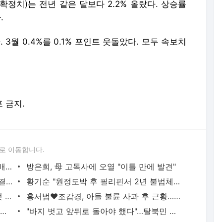
I(확정치)는 전년 같은 달보다 2.2% 올랐다. 상승률
.
다. 3월 0.4%를 0.1% 포인트 웃돌았다. 모두 속보치
포 금지.
로 이동합니다.
"서장훈, 28억에 산 서초 건물 450억에 매물로"
방은희, 母 고독사에 오열 "이틀 만에 발견"
'서준맘' 박세미, 연하 남자친구와 열애 "결혼 생각도"
황기순 "원정도박 후 필리핀서 2년 불법체류…1년간 은둔"
백혈병 재발 최성원 "치료가 날 죽이는 것 같았다" 눈물
홍서범♥조갑경, 아들 불륜 사과 후 근황…밝은 미소
외국인 심판 성 접대 7경기 들여다보니…한국 축구 '5승 2무'
"바지 벗고 앞뒤로 돌아야 했다"…탈북민 김서아, 기쁨조 검사 수치심 회상