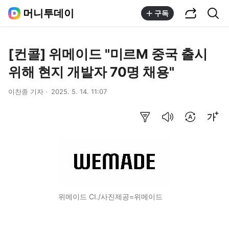
공유하기
통합검색
머니투데이
구독
[컨콜] 위메이드 "미르M 중국 출시
위해 현지 개발자 70명 채용"
이찬종 기자
2025. 5. 14. 11:07
요약보기
음성으로 듣기
번역 설정
글씨크기 조절하기
위메이드 CI./사진제공=위메이드