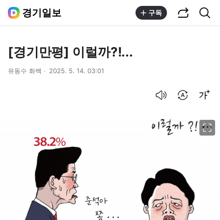
공유하기
통합검색
경기일보
구독
[경기만평] 이럴까?!...
유동수 화백
2025. 5. 14. 03:01
음성으로 듣기
번역 설정
글씨크기 조절하기
이미지 크게 보기