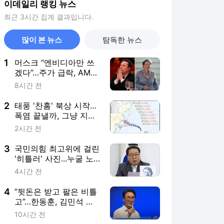
이데일리 랭킹 뉴스
최근 3시간 집계 결과입니다.
많이 본 뉴스
탐독한 뉴스
1
머스크 “엔비디아만 쓰
겠다”…주가 급락, AMD
CEO 반응은
8시간 전
2
태풍 '찬홈' 북상 시작…
폭염 끝낼까, 그냥 지나
갈까
2시간 전
3
국민의힘 최고위에 걸린
'히틀러' 사진...누굴 노
렸나
4시간 전
4
“뒷돈은 받고 팔은 비틀
고”…한동훈, 김민석 직
격
10시간 전