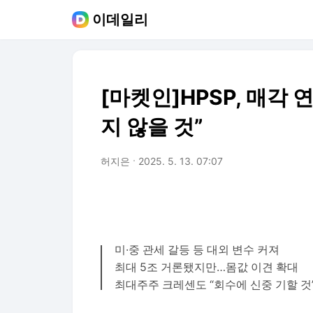
이데일리
[마켓인]HPSP, 매각
지 않을 것”
허지은
2025. 5. 13. 07:07
미·중 관세 갈등 등 대외 변수 커져
최대 5조 거론됐지만…몸값 이견 확대
최대주주 크레센도 “회수에 신중 기할 것