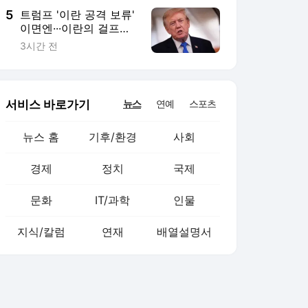
5
트럼프 '이란 공격 보류'
이면엔···이란의 걸프국
협박
3시간 전
서비스 바로가기
뉴스
연예
스포츠
뉴스 홈
기후/환경
사회
경제
정치
국제
문화
IT/과학
인물
지식/칼럼
연재
배열설명서