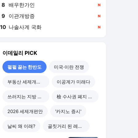
8
배우한가인
,신규
9
이관개방증
,신규
10
나솔사계 국화
,신규
이데일리
PICK
펄펄 끓는 한반도
미국·이란 전쟁
부동산 세제개편 후폭풍
이공계가 미래다
쓰러지는 지방 부동산
檢 수사권 폐지 후폭풍
2026 세제개편안
'카지노 증시'
날씨 왜 이래?
골칫거리 된 레버리지