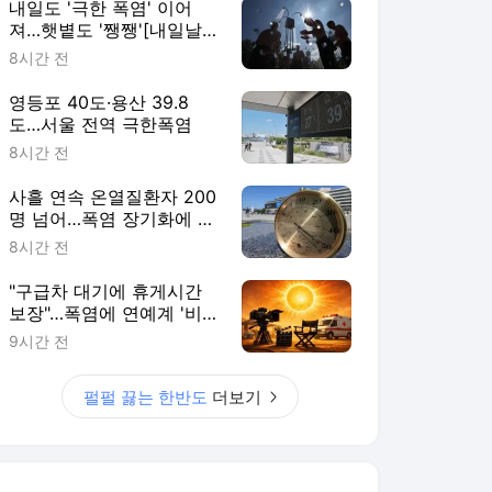
내일도 '극한 폭염' 이어
져…햇볕도 '쨍쨍'[내일날
씨]
8시간 전
영등포 40도·용산 39.8
도…서울 전역 극한폭염
8시간 전
사흘 연속 온열질환자 200
명 넘어…폭염 장기화에 누
적 2665명
8시간 전
"구급차 대기에 휴게시간
보장"…폭염에 연예계 '비상
태세'(종합)
9시간 전
펄펄 끓는 한반도
더보기