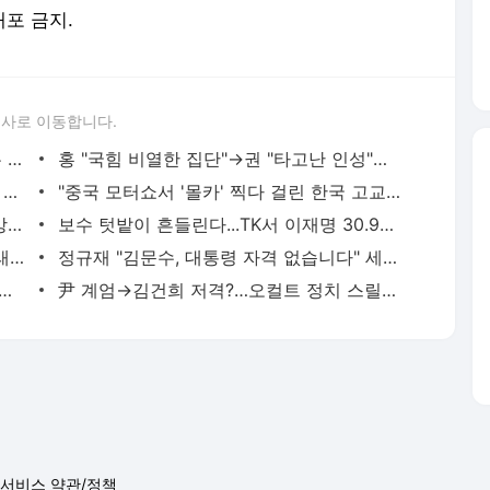
배포 금지.
론사로 이동합니다.
"후보 다 마음에 안 들어"…고민 깊어지는 영남 표심[르포]
홍 "국힘 비열한 집단"→권 "타고난 인성"→이 "진짜 싸가지"
"서울 집값 너무 비싸요"…30대, 결국 '이 동네' 갔다
"중국 모터쇼서 '몰카' 찍다 걸린 한국 고교생"...학교 해명보니
구속 갈림길 놓인 허경영, 16일 '사기·준강제추행 혐의' 영장심사
보수 텃밭이 흔들린다...TK서 이재명 30.9% '꿈의 득표율' 보인다
이재명 따라 '방탄복' 입은 곽규택...정청래 "귀엽네"
정규재 "김문수, 대통령 자격 없습니다" 세 가지 이유는
” 햄버거 영수증에 적힌 메시지…신고하자 ‘황당 반전’
尹 계엄→김건희 저격?…오컬트 정치 스릴러 '신명' 예고편 반응 폭발
서비스 약관/정책