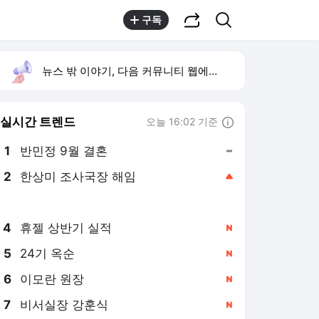
공유하기
검색
구독
뉴스 밖 이야기, 다음 커뮤니티 웹에서 보기
실시간 트렌드
오늘 16:02 기준
툴팁보기
1
반민정 9월 결혼
,유지
2
한상미 조사국장 해임
,상승
3
방은희 어머니 고독사
,신규
4
휴젤 상반기 실적
,신규
5
24기 옥순
,신규
6
이모란 원장
,신규
7
비서실장 강훈식
,신규