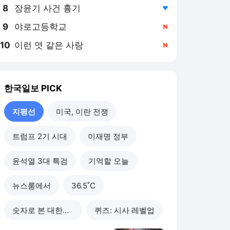
8
장윤기 사건 흉기
,하락
9
야로고등학교
,신규
10
이런 엿 같은 사랑
,신규
한국일보
PICK
지평선
미국, 이란 전쟁
트럼프 2기 시대
이재명 정부
윤석열 3대 특검
기억할 오늘
뉴스룸에서
36.5˚C
숫자로 본 대한민국
퀴즈: 시사 레벨업