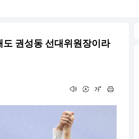
급해도 권성동 선대위원장이라
음성으로 듣기
번역 설정
글씨크기 조절하기
인쇄하기