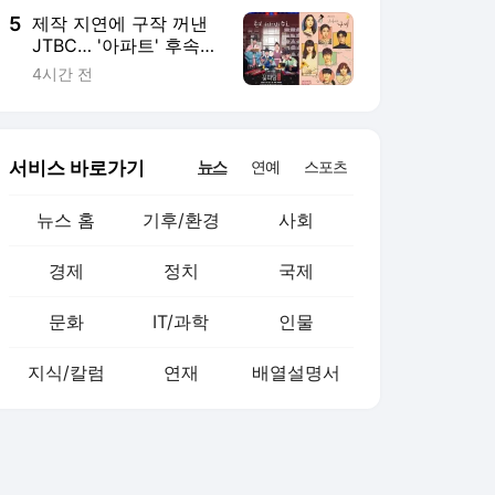
5
제작 지연에 구작 꺼낸
JTBC… '아파트' 후속작
은 변우석·박지훈의 '꽃
4시간 전
파당'
서비스 바로가기
뉴스
연예
스포츠
뉴스 홈
기후/환경
사회
경제
정치
국제
문화
IT/과학
인물
지식/칼럼
연재
배열설명서