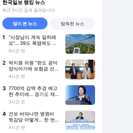
한국일보 랭킹 뉴스
최근 3시간 집계 결과입니다.
많이 본 뉴스
탐독한 뉴스
1
"사장님이 계속 일하래
요"... 39도 폭염에도 멈
출 수 없는 이주노동자
6시간 전
들 [르포]
2
박지원 의원 "완도 광어
양식어가에 보험금 선
지급과 할증 면제 마련"
4시간 전
3
7700억 감액 추경 예고
한 추미애… 경기도 재
정 정말 '비상'인가
3시간 전
4
건보 바닥나면 병원비
뒷감당 어떻게… 한 번
도 안 지킨 '20% 지원'
4시간 전