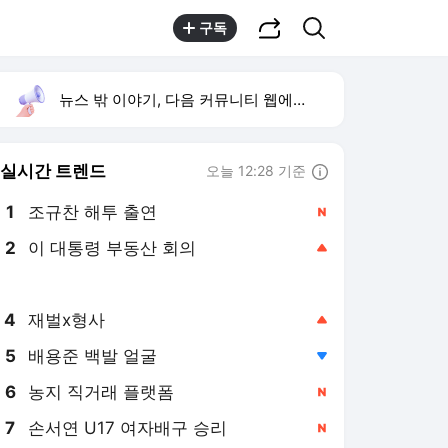
공유하기
검색
구독
뉴스 밖 이야기, 다음 커뮤니티 웹에서 보기
실시간 트렌드
오늘 12:28 기준
툴팁보기
1
조규찬 해투 출연
,신규
2
이 대통령 부동산 회의
,상승
3
황희 버스하우스
,신규
4
재벌x형사
,상승
5
배용준 백발 얼굴
,하락
6
농지 직거래 플랫폼
,신규
7
손서연 U17 여자배구 승리
,신규