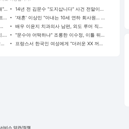
이재명 "통합" 김문수 "민생" 이준석 "미래"... 저마다 대한민국 해결사 외쳤다 | 한국일보
14년 전 김문수 "도지삽니다" 사건 전말이라고?... "실드 칠수록 우스워져" | 한국일보
"친구가 마약 했다"... 중학생 2명이 아파트 놀이터서 '액상 대마 투약' | 한국일보
'재혼' 이상민 "아내는 10세 연하 회사원… 3개월 연애했다" ('미우새') | 한국일보
관계 중 사망한 경비원, 어떻게 산재 인정받았나 | 한국일보
배우 이윤지 치과의사 남편, 외도 루머 직접 해명 "거짓 영상" | 한국일보
대선 후보 갈아 치운 국민의힘 '막장' 정치... "쿠데타 책임 물어야" | 한국일보
"문수야 어떡하냐" 조롱한 이수정, 이틀 뒤 태세전환... "최선 다하겠다" | 한국일보
한혜진 "4년 전 심장마비로 떠난 남편, 같이 삶 놓고 싶었다"... 심경 고백 | 한국일보
프랑스서 한국인 여성에게 “더러운 XX 꺼져”... 佛 검찰, ‘인종차별’ 수사 | 한국일보
서비스 약관/정책