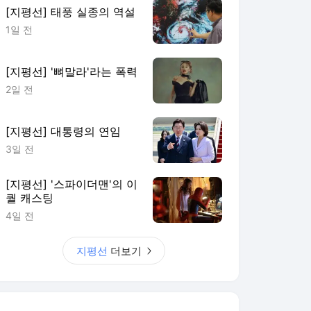
[지평선] 태풍 실종의 역설
1일 전
[지평선] '뼈말라'라는 폭력
2일 전
[지평선] 대통령의 연임
3일 전
[지평선] '스파이더맨'의 이
퀄 캐스팅
4일 전
지평선
더보기