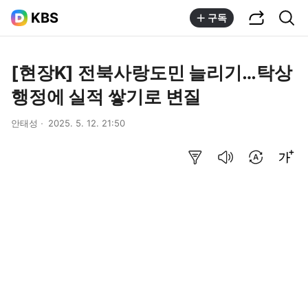
공유하기
통합검색
KBS
구독
[현장K] 전북사랑도민 늘리기…탁상
행정에 실적 쌓기로 변질
안태성
2025. 5. 12. 21:50
요약보기
음성으로 듣기
번역 설정
글씨크기 조절하기