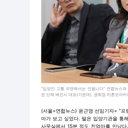
"입양인 고통 외면해서는 안됩니다" 연합뉴스와
은 단체 배진시 대표(가운데), 권희정 미혼모아
(서울=연합뉴스) 윤근영 선임기자= "프
마가 보고 싶었다. 딸은 입양기관을 통해
사무실에서 15분 정도 친엄마를 만났다.