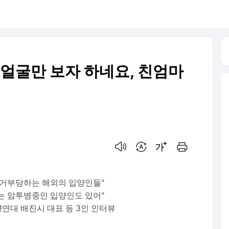
서 얼굴만 보자 하네요, 친엄마
음성으로 듣기
번역 설정
글씨크기 조절하기
인쇄하기
 거부당하는 해외의 입양인들"
는 암투병중인 입양인도 있어"
연대 배진시 대표 등 3인 인터뷰