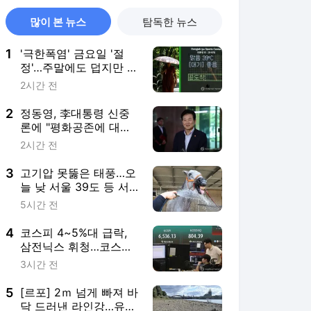
많이 본 뉴스
탐독한 뉴스
1
'극한폭염' 금요일 '절
정'…주말에도 덥지만 한
풀 꺾인다
2시간 전
2
정동영, 李대통령 신중
론에 "평화공존에 대한
확실한 의지"(종합)
2시간 전
3
고기압 못뚫은 태풍…오
늘 낮 서울 39도 등 서
쪽 기록적 폭염
5시간 전
4
코스피 4~5%대 급락,
삼전닉스 휘청…코스닥
도 하락
3시간 전
5
[르포] 2ｍ 넘게 빠져 바
닥 드러낸 라인강…유럽