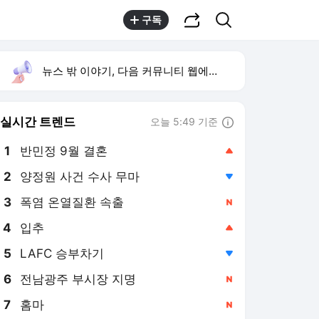
공유하기
검색
구독
뉴스 밖 이야기, 다음 커뮤니티 웹에서 보기
실시간 트렌드
오늘 5:49 기준
툴팁보기
1
반민정 9월 결혼
,상승
2
양정원 사건 수사 무마
,하락
3
폭염 온열질환 속출
,신규
4
입추
,상승
5
LAFC 승부차기
,하락
6
전남광주 부시장 지명
,신규
7
홈마
,신규