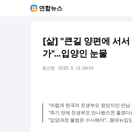
연합뉴스
[삶] "큰길 양편에 서
가"…입양인 눈물
윤근영
2025. 5. 12. 06:01
"어렵게 한국의 친생부모 찾았지만 만남
"죽기 전에 친생부모 만나봤으면 좋겠다
"입양과정 불법은 수사해야"…몽테뉴입양