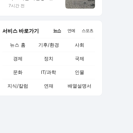
의 대동맥이 말랐다
7시간 전
서비스 바로가기
뉴스
연예
스포츠
뉴스 홈
기후/환경
사회
경제
정치
국제
문화
IT/과학
인물
지식/칼럼
연재
배열설명서