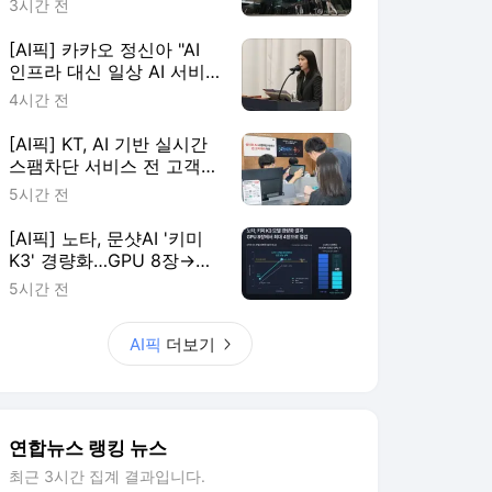
3시간 전
[AI픽] 카카오 정신아 "AI
인프라 대신 일상 AI 서비
스에 집중"
4시간 전
[AI픽] KT, AI 기반 실시간
스팸차단 서비스 전 고객
확대
5시간 전
[AI픽] 노타, 문샷AI '키미
K3' 경량화…GPU 8장→4
장 줄여
5시간 전
AI픽
더보기
연합뉴스 랭킹 뉴스
최근 3시간 집계 결과입니다.