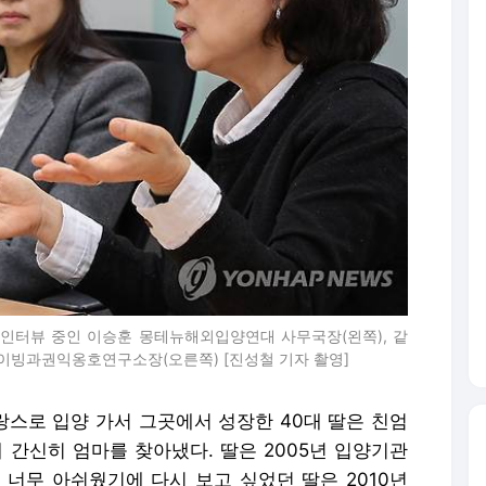
 인터뷰 중인 이승훈 몽테뉴해외입양연대 사무국장(왼쪽), 같
카이빙과권익옹호연구소장(오른쪽) [진성철 기자 촬영]
랑스로 입양 가서 그곳에서 성장한 40대 딸은 친엄
 간신히 엄마를 찾아냈다. 딸은 2005년 입양기관
 너무 아쉬웠기에 다시 보고 싶었던 딸은 2010년