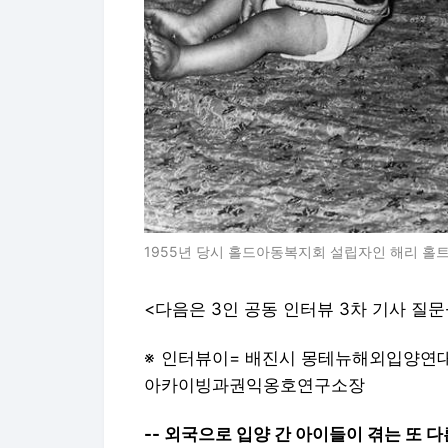
1955년 당시 홀드아동복지회 설립자인 해리 홀트
<다음은 3인 공동 인터뷰 3차 기사 질문
※ 인터뷰이= 배진시 몽테뉴해외입양연대
아카이빙과권익옹호연구소장
-- 외국으로 입양 간 아이들이 겪는 또 