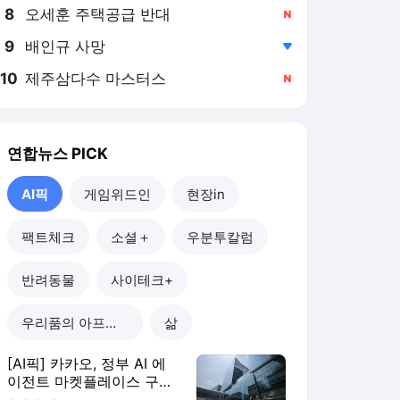
8
오세훈 주택공급 반대
,신규
9
배인규 사망
,하락
10
제주삼다수 마스터스
,신규
연합뉴스
PICK
AI픽
게임위드인
현장in
팩트체크
소셜＋
우분투칼럼
반려동물
사이테크+
우리품의 아프리카인
삶
[AI픽] 카카오, 정부 AI 에
이전트 마켓플레이스 구축
한다