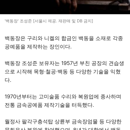
'백동장' 조성준 [서울시 제공. 재판매 및 DB 금지]
백동장은 구리와 니켈의 합금인 백동을 소재로 각종
공예품을 제작하는 장인이다.
백동장 조성준 보유자는 1957년 부친 공장의 견습생
으로 시작해 목형·철공·백동 등 다양한 기술을 익혔
다.
1970년부터는 고미술품 수리와 복원업에 종사하며
전통 금속공예품 제작기술을 터득했다.
월정사 팔각구층석탑 상륜부 금속장엄물 등 다양한
문화유산 복원에 참여했으며, 8년간 대학에서 백동