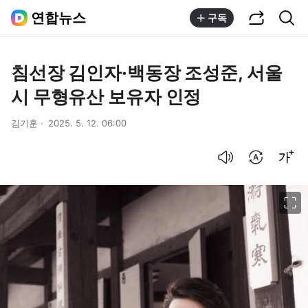
공유하기
통합검색
연합뉴스
구독
침선장 김인자·백동장 조성준, 서울
시 무형유산 보유자 인정
김기훈
2025. 5. 12. 06:00
음성으로 듣기
번역 설정
글씨크기 조절하기
이미지 크게 보기