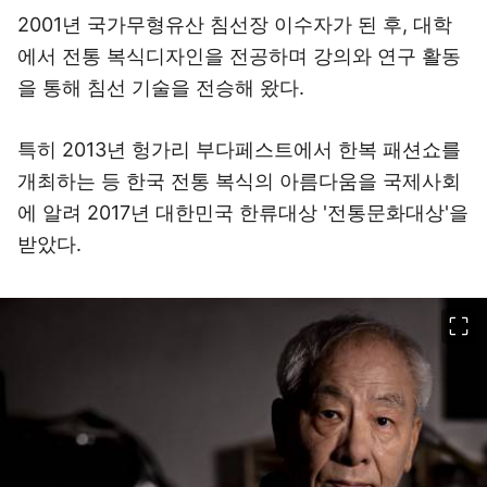
2001년 국가무형유산 침선장 이수자가 된 후, 대학
에서 전통 복식디자인을 전공하며 강의와 연구 활동
을 통해 침선 기술을 전승해 왔다.
특히 2013년 헝가리 부다페스트에서 한복 패션쇼를
개최하는 등 한국 전통 복식의 아름다움을 국제사회
에 알려 2017년 대한민국 한류대상 '전통문화대상'을
받았다.
이미지 크게 보기