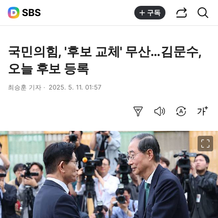
공유하기
통합검색
SBS
구독
국민의힘, '후보 교체' 무산…김문수,
오늘 후보 등록
최승훈 기자
2025. 5. 11. 01:57
요약보기
음성으로 듣기
번역 설정
글씨크기 조절하기
이미지 크게 보기