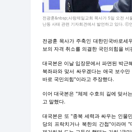
전광훈&nbsp;사랑제일교회 목사가 5일 오전
난동 사태 관련 기자회견에서 발언하고 있다. ⓒ
전광훈 목사가 주축인 대한민국바로세우
보의 자격 취소를 의결한 국민의힘을 비판
대국본은 이날 입장문에서 파면된 박근혜
북좌파와 맞서 싸우겠다는 애국 보수만 
바로 국민의힘"이라고 주장했다.
이어 대국본은 "체제 수호의 길에 맞서는
고 말했다.
대국본은 또 "종북 세력과 싸우는 인물
당의 프락치거나 북한의 간첩"이라며 "