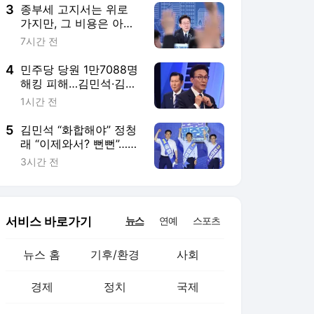
3
종부세 고지서는 위로
가지만, 그 비용은 아래
로 온다 [하헌기의 콘텍
7시간 전
스트]
4
민주당 당원 1만7088명
해킹 피해…김민석·김용
“정청래 등 前 지도부 책
1시간 전
임”
5
김민석 “화합해야” 정청
래 “이제와서? 뻔뻔”…최
고위원들도 ‘격돌’
3시간 전
서비스 바로가기
뉴스
연예
스포츠
뉴스 홈
기후/환경
사회
경제
정치
국제