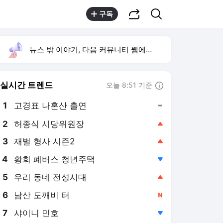
공유하기
검색
구독
뉴스 밖 이야기, 다음 커뮤니티 웹에서 보기
실시간 트렌드
오늘 8:51 기준
툴팁보기
1
고경표 나혼산 출연
,유지
2
허종식 시당위원장
,상승
3
재벌 형사 시즌2
,상승
4
황희 폐버스 청년주택
,하락
5
우리 동네 전성시대
,상승
6
남산 도깨비 터
,신규
7
샤이니 민호
,하락