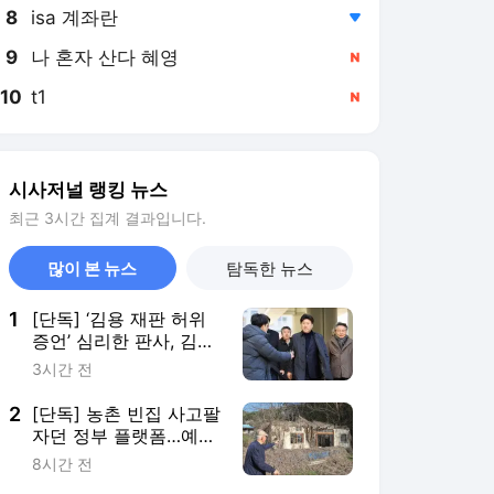
8
isa 계좌란
,하락
9
나 혼자 산다 혜영
,신규
10
t1
,신규
시사저널 랭킹 뉴스
최근 3시간 집계 결과입니다.
많이 본 뉴스
탐독한 뉴스
1
[단독] ‘김용 재판 허위
증언’ 심리한 판사, 김용
변호인과 같은 로펌 출
3시간 전
신
2
[단독] 농촌 빈집 사고팔
자던 정부 플랫폼…예산
도 거래도 ‘텅텅’ [결산대
8시간 전
해부⑩]