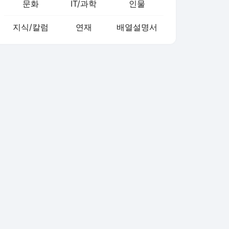
문화
IT/과학
인물
지식/칼럼
연재
배열설명서