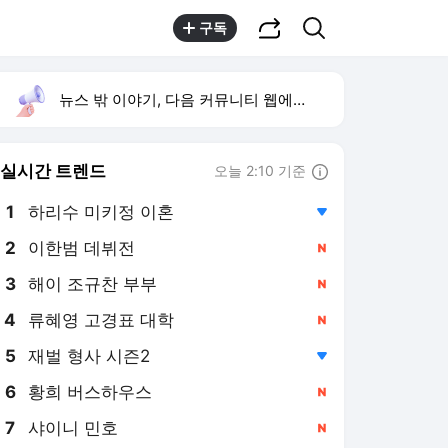
공유하기
검색
구독
뉴스 밖 이야기, 다음 커뮤니티 웹에서 보기
실시간 트렌드
오늘 2:10 기준
툴팁보기
1
하리수 미키정 이혼
,하락
2
이한범 데뷔전
,신규
3
해이 조규찬 부부
,신규
4
류혜영 고경표 대학
,신규
5
재벌 형사 시즌2
,하락
6
황희 버스하우스
,신규
7
샤이니 민호
,신규