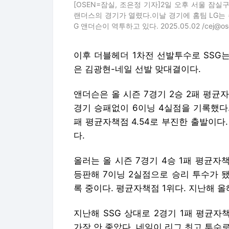
[OSEN=잠실, 조은정 기자]2일 오후 서울 잠실구장
랜더스의 경기가 열렸다.이날 경기에 홈팀 LG는 
G 앤더슨이 역투하고 있다. 2025.05.02 /cej@ose
이후 더블헤더 1차전 선발투수로 SSG는
은 김광현-네일 선발 맞대결이다.
앤더슨은 올 시즌 7경기 2승 2패 평균자책
경기 승패없이 6이닝 4실점을 기록했다.
패 평균자책점 4.54로 부진한 출발이다
다.
올러는 올 시즌 7경기 4승 1패 평균자책점
등판해 7이닝 2실점으로 승리 투수가 됐다
록 중이다. 평균자책점 1위다. 지난해 올
지난해 SSG 상대로 2경기 1패 평균자책점
가장 안 좋았다. 네일이 리그 최고 투수로