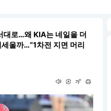
순서대로…왜 KIA는 네일을 더
내세울까…“1차전 지면 머리
음성으로 듣기
번역 설정
글씨크기 조절하기
인쇄하기