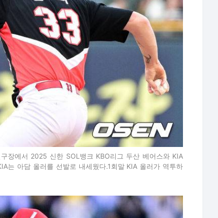
실구장에서 2025 신한 SOL뱅크 KBO리그 두산 베어스와 KIA
IA는 아담 올러를 선발로 내세웠다.1회말 KIA 올러가 역투하