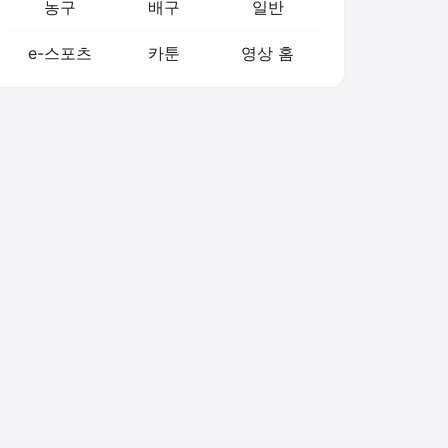
농구
배구
일반
e-스포츠
카툰
영상 홈