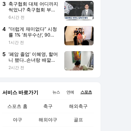
밥 확정
3
축구협회 대체 어디까지
썩었나? 축구협회 부회
장이 직접 '심판 마사지'
6시간 전
적힌 결재서에 사인했다
4
“더럽게 재미없다” 시청
률 1% ‘최우수산’, 90도
사과 이어 추가연장 소
1시간 전
원 ‘마지막 몸부림’
5
‘폐암 졸업’ 이혜영, 할머
니 됐다..손녀랑 배깔고
누워 “사랑해”
2시간 전
서비스 바로가기
뉴스
연예
스포츠
스포츠 홈
축구
해외축구
야구
해외야구
골프