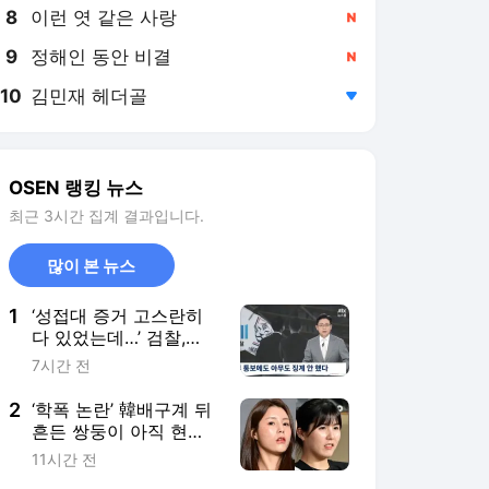
8
이런 엿 같은 사랑
,신규
9
정해인 동안 비결
,신규
10
김민재 헤더골
,하락
OSEN 랭킹 뉴스
최근 3시간 집계 결과입니다.
많이 본 뉴스
1
‘성접대 증거 고스란히
다 있었는데…’ 검찰,
2011년 축구협회 성접
7시간 전
대에 “증거 불충분’ 무혐
의 처분
2
‘학폭 논란’ 韓배구계 뒤
흔든 쌍둥이 아직 현역
이다! 나란히 아제르바
11시간 전
이잔행→5년 만에 한솥